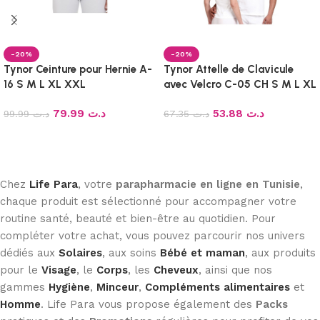
-20%
-20%
Tynor Ceinture pour Hernie A-
Tynor Attelle de Clavicule
16 S M L XL XXL
avec Velcro C-05 CH S M L XL
XXL
79.99
د.ت
53.88
د.ت
99.99
د.ت
67.35
د.ت
Ajouter au panier
Ajouter au panier
Chez
Life Para
, votre
parapharmacie en ligne en Tunisie
,
chaque produit est sélectionné pour accompagner votre
routine santé, beauté et bien-être au quotidien. Pour
compléter votre achat, vous pouvez parcourir nos univers
dédiés aux
Solaires
, aux soins
Bébé et maman
, aux produits
pour le
Visage
, le
Corps
, les
Cheveux
, ainsi que nos
gammes
Hygiène
,
Minceur
,
Compléments alimentaires
et
Homme
. Life Para vous propose également des
Packs