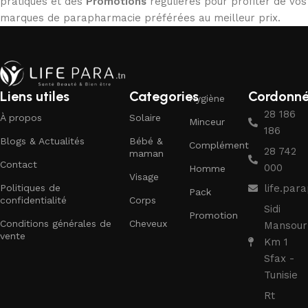
pratiques et des
Promotions
régulières pour profiter de vos
marques de parapharmacie préférées au meilleur prix.
Liens utiles
Categories
Cordonn
Hygiène
28 186
À propos
Solaire
Minceur
186
Blogs & Actualités
Bébé &
Complément
28 742
maman
Contact
000
Homme
Visage
Politiques de
life.pa
Pack
confidentialité
Corps
Sidi
Promotion
Conditions générales de
Cheveux
Mansour
vente
Km 1
Sfax -
Tunisie
Rt