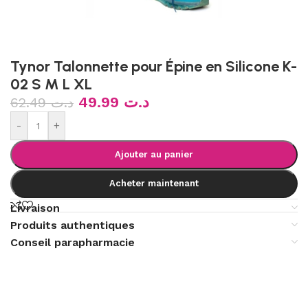
Tynor Talonnette pour Épine en Silicone K-
02 S M L XL
49.99
د.ت
62.49
د.ت
-
+
Ajouter au panier
Acheter maintenant
Livraison
Produits authentiques
Conseil parapharmacie