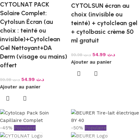
CYTOLNAT PACK
CYTOLSUN écran au
Solaire Complet:
choix (invisible ou
Cytolsun Écran (au
teinté) + cytolclean gel
choix : teinté ou
+ cytolbasic crème 50
invisible)+Cytolclean
ml gratuit
Gel Nettoyant+DA
54.99
د.ت
99.98
د.ت
Derm (visage ou mains)
Ajouter au panier
offert
54.99
د.ت
99.98
د.ت
Ajouter au panier
-45%
Populaire
-50%
Populaire