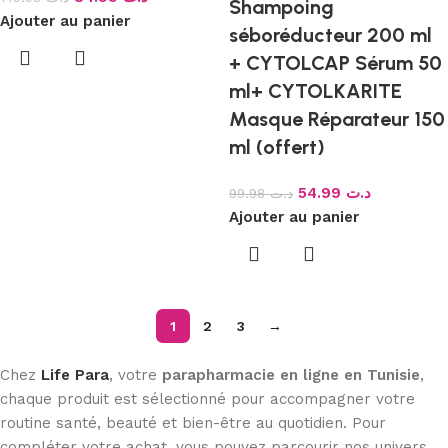
Shampoing
Ajouter au panier
séboréducteur 200 ml
+ CYTOLCAP Sérum 50
ml+ CYTOLKARITE
Masque Réparateur 150
ml (offert)
54.99
د.ت
99.98
د.ت
Ajouter au panier
1
2
3
→
Chez
Life Para
, votre
parapharmacie en ligne en Tunisie
,
chaque produit est sélectionné pour accompagner votre
routine santé, beauté et bien-être au quotidien. Pour
compléter votre achat, vous pouvez parcourir nos univers