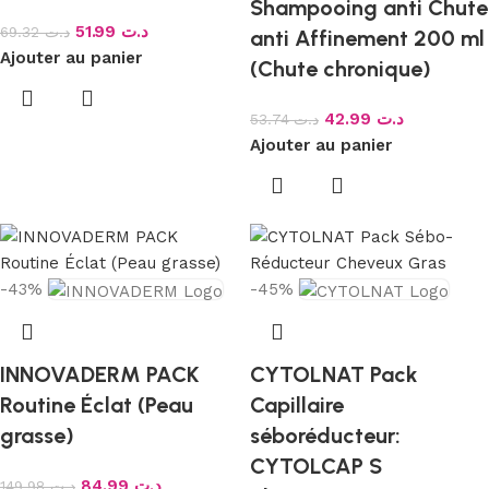
Shampooing anti Chute
51.99
د.ت
69.32
د.ت
anti Affinement 200 ml
Ajouter au panier
(Chute chronique)
42.99
د.ت
53.74
د.ت
Ajouter au panier
-43%
-45%
INNOVADERM PACK
CYTOLNAT Pack
Routine Éclat (Peau
Capillaire
grasse)
séboréducteur:
CYTOLCAP S
84.99
د.ت
149.98
د.ت