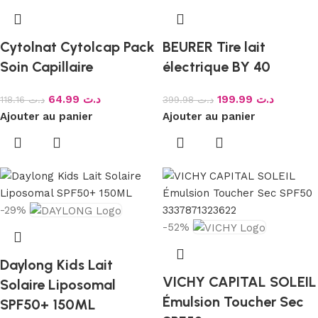
Cytolnat Cytolcap Pack
BEURER Tire lait
Soin Capillaire
électrique BY 40
64.99
د.ت
199.99
د.ت
118.16
د.ت
399.98
د.ت
Ajouter au panier
Ajouter au panier
-29%
-52%
Daylong Kids Lait
VICHY CAPITAL SOLEIL
Solaire Liposomal
Émulsion Toucher Sec
SPF50+ 150ML