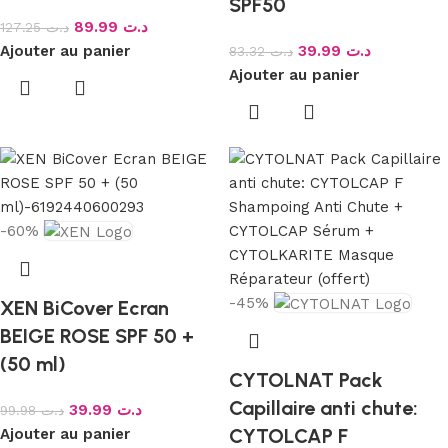
SPF50
89.99
د.ت
127.25
د.ت
Ajouter au panier
39.99
د.ت
83.32
د.ت
Ajouter au panier
-60%
-45%
XEN BiCover Ecran
BEIGE ROSE SPF 50 +
(50 ml)
CYTOLNAT Pack
Capillaire anti chute:
39.99
د.ت
99.98
د.ت
CYTOLCAP F
Ajouter au panier