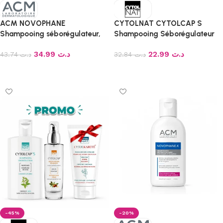
ACM NOVOPHANE
CYTOLNAT CYTOLCAP S
Shampooing séborégulateur,
Shampooing Séborégulateur
200ml
(200 ml)
34.99
د.ت
22.99
د.ت
43.74
د.ت
32.84
د.ت
Ajouter au panier
Ajouter au panier
-45%
-20%