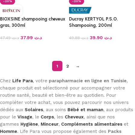
-20%
-20%
BIOXSINE shampooing cheveux
Ducray KERTYOL P.S.O.
gras, 300ml
Shampooing, 200ml
37.99
د.ت
39.90
د.ت
47.49
د.ت
49.88
د.ت
Ajouter au panier
Ajouter au panier
1
2
→
Chez
Life Para
, votre
parapharmacie en ligne en Tunisie
,
chaque produit est sélectionné pour accompagner votre
routine santé, beauté et bien-être au quotidien. Pour
compléter votre achat, vous pouvez parcourir nos univers
dédiés aux
Solaires
, aux soins
Bébé et maman
, aux produits
pour le
Visage
, le
Corps
, les
Cheveux
, ainsi que nos
gammes
Hygiène
,
Minceur
,
Compléments alimentaires
et
Homme
. Life Para vous propose également des
Packs