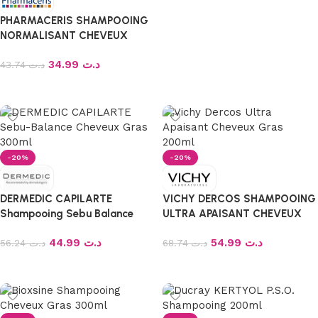
PHARMACERIS SHAMPOOING
NORMALISANT CHEVEUX
GRAS H-SEBOPURINE 250 ML
34.99
د.ت
43.74
د.ت
Ajouter au panier
-20%
-20%
DERMEDIC CAPILARTE
VICHY DERCOS SHAMPOOING
Shampooing Sebu Balance
ULTRA APAISANT CHEVEUX
Cheveux Gras 300ML
GRAS 200ML
44.99
د.ت
54.99
د.ت
56.24
د.ت
68.74
د.ت
Ajouter au panier
Ajouter au panier