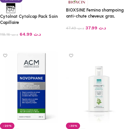
BIOXSINE Femina shampoing
anti-chute cheveux gras,
Cytolnat Cytolcap Pack Soin
300ml
Capillaire
37.99
د.ت
47.49
د.ت
64.99
د.ت
118.16
د.ت
Ajouter au panier
Ajouter au panier
-20%
-30%