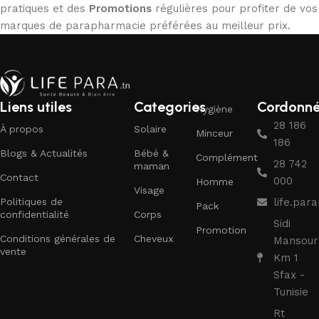
pratiques et des
Promotions
régulières pour profiter de vos
marques de parapharmacie préférées au meilleur prix.
Liens utiles
Categories
Cordonn
Hygiène
28 186
À propos
Solaire
Minceur
186
Blogs & Actualités
Bébé &
Complément
28 742
maman
Contact
000
Homme
Visage
Politiques de
life.pa
Pack
confidentialité
Corps
Sidi
Promotion
Conditions générales de
Cheveux
Mansour
vente
Km 1
Sfax -
Tunisie
Rt