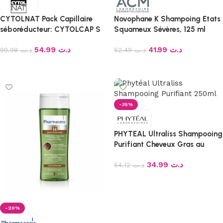
CYTOLNAT Pack Capillaire
Novophane K Shampoing Etats
séboréducteur: CYTOLCAP S
Squameux Sévères, 125 ml
Shampoing séboréducteur 200
54.99
د.ت
41.99
د.ت
ml + CYTOLCAP Sérum 50 ml+
99.98
د.ت
52.49
د.ت
CYTOLKARITE Masque
Ajouter au panier
Ajouter au panier
Réparateur 150 ml (offert)
-35%
PHYTEAL Ultraliss Shampooing
Purifiant Cheveux Gras au
Romarin 250 ml
34.99
د.ت
54.12
د.ت
Ajouter au panier
-20%