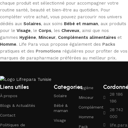
chaque produit est sélectionné pour accompagner votre
routine santé, beauté et bien-être au quotidien. Pour
compléter votre achat, vous pouvez parcourir nos univers
dédiés aux
Solaires
, aux soins
Bébé et maman
, aux produits
pour le
Visage
, le
Corps
, les
Cheveux
, ainsi que nos
gammes
Hygiène
,
Minceur
,
Compléments alimentaires
et
Homme
. Life Para vous propose également des
Packs
pratiques et des
Promotions
régulières pour profiter de vos
marques de parapharmacie préférées au meilleur prix.
Liens utiles
Categories
Cordonn
Hygiène
28 186
À propos
Solaire
Minceur
186
Blogs & Actualités
Bébé &
Complément
28 742
maman
Contact
000
Homme
Visage
Politiques de
life.pa
Pack