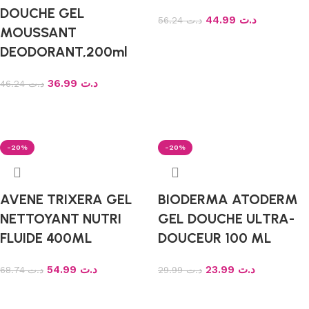
DOUCHE GEL
44.99
د.ت
56.24
د.ت
MOUSSANT
Ajouter au panier
DEODORANT,200ml
36.99
د.ت
46.24
د.ت
Ajouter au panier
-20%
-20%
AVENE TRIXERA GEL
BIODERMA ATODERM
NETTOYANT NUTRI
GEL DOUCHE ULTRA-
FLUIDE 400ML
DOUCEUR 100 ML
54.99
د.ت
23.99
د.ت
68.74
د.ت
29.99
د.ت
Ajouter au panier
Ajouter au panier