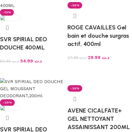
-20%
-12%
ROGE CAVAILLES Gel
bain et douche surgras
SVR SPIRIAL DEO
actif, 400ml
DOUCHE 400ML
29.99
د.ت
37.49
د.ت
54.99
د.ت
62.49
د.ت
Ajouter au panier
Ajouter au panier
-20%
-20%
AVENE CICALFATE+
GEL NETTOYANT
ASSAINISSANT 200ML
SVR SPIRIAL DEO