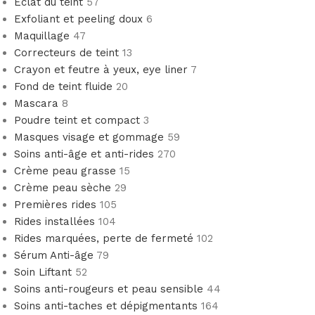
Éclat du teint
57
Exfoliant et peeling doux
6
Maquillage
47
Correcteurs de teint
13
Crayon et feutre à yeux, eye liner
7
Fond de teint fluide
20
Mascara
8
Poudre teint et compact
3
Masques visage et gommage
59
Soins anti-âge et anti-rides
270
Crème peau grasse
15
Crème peau sèche
29
Premières rides
105
Rides installées
104
Rides marquées, perte de fermeté
102
Sérum Anti-âge
79
Soin Liftant
52
Soins anti-rougeurs et peau sensible
44
Soins anti-taches et dépigmentants
164