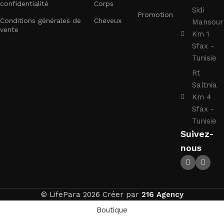
confidentialité
Corps
Sidi
Promotion
Conditions générales de
Cheveux
Mansour
vente
Km 1
Sfax -
Tunisie
Rt
Saltnia
Km 4
Sfax -
Tunisie
Suivez-
nous
© LifePara 2026 Créer par
216 Agency
Boutique