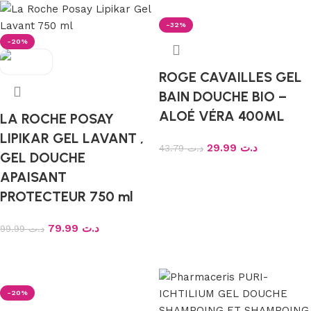
-32%
-20%
ROGE CAVAILLES GEL
BAIN DOUCHE BIO –
ALOÉ VÉRA 400ML
LA ROCHE POSAY
LIPIKAR GEL LAVANT ,
29.99
د.ت
43.79
د.ت
GEL DOUCHE
Ajouter au panier
APAISANT
PROTECTEUR 750 ml
79.99
د.ت
99.99
د.ت
Ajouter au panier
-20%