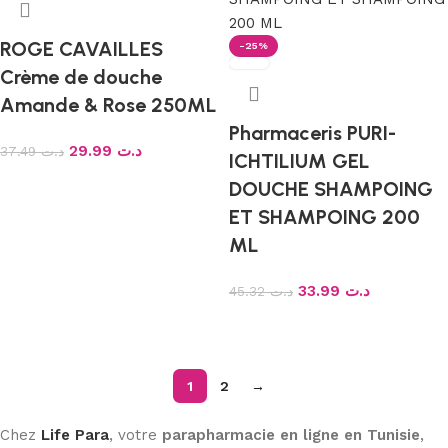
ROGE CAVAILLES
-25%
Crème de douche
Amande & Rose 250ML
Pharmaceris PURI-
29.99
د.ت
37.49
د.ت
ICHTILIUM GEL
Ajouter au panier
DOUCHE SHAMPOING
ET SHAMPOING 200
ML
33.99
د.ت
45.32
د.ت
Ajouter au panier
1
2
→
Chez
Life Para
, votre
parapharmacie en ligne en Tunisie
,