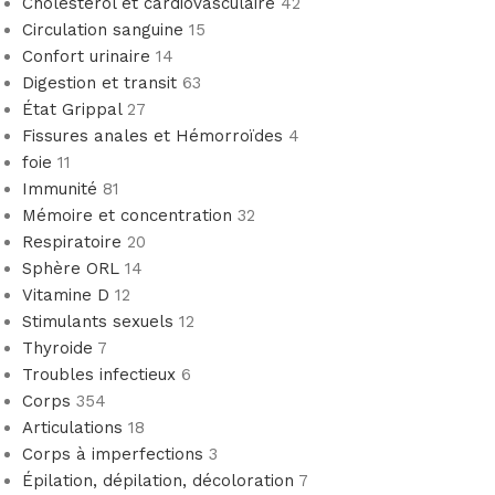
Cholestérol et cardiovasculaire
42
Circulation sanguine
15
Confort urinaire
14
Digestion et transit
63
État Grippal
27
Fissures anales et Hémorroïdes
4
foie
11
Immunité
81
Mémoire et concentration
32
Respiratoire
20
Sphère ORL
14
Vitamine D
12
Stimulants sexuels
12
Thyroide
7
Troubles infectieux
6
Corps
354
Articulations
18
Corps à imperfections
3
Épilation, dépilation, décoloration
7