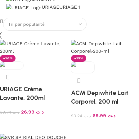
URIAGE
URIAGE
1
-20%
-25%
URIAGE Crème
ACM Depiwhite Lait
Lavante, 200ml
Corporel, 200 ml
26.99
د.ت
33.74
د.ت
69.99
د.ت
93.24
د.ت
Ajouter au panier
Ajouter au panier