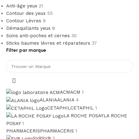
Anti-âge yeux
21
Contour des yeux
55
Contour Lèvres
9
Démaquillants yeux
8
Soins anti-poches et cernes
30
Sticks baumes lèvres et réparateurs
37
Filter par marque
ACM
ACM
1
ALANIA
ALANIA
4
CETAPHIL
CETAPHIL
1
LA ROCHE POSAY
LA ROCHE
POSAY
1
PHARMACERIS
PHARMACERIS
1
SVR
SVR
2