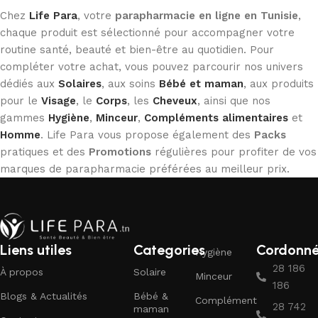
Chez
Life Para
, votre
parapharmacie en ligne en Tunisie
,
chaque produit est sélectionné pour accompagner votre
routine santé, beauté et bien-être au quotidien. Pour
compléter votre achat, vous pouvez parcourir nos univers
dédiés aux
Solaires
, aux soins
Bébé et maman
, aux produits
pour le
Visage
, le
Corps
, les
Cheveux
, ainsi que nos
gammes
Hygiène
,
Minceur
,
Compléments alimentaires
et
Homme
. Life Para vous propose également des
Packs
pratiques et des
Promotions
régulières pour profiter de vos
marques de parapharmacie préférées au meilleur prix.
Liens utiles
Categories
Cordonn
Hygiène
28 186
À propos
Solaire
Minceur
186
Blogs & Actualités
Bébé &
Complément
28 742
maman