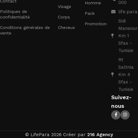
Contact
000
Homme
Visage
Politiques de
life.pa
Pack
confidentialité
Corps
Sidi
Promotion
Conditions générales de
Cheveux
Mansour
vente
Km 1
Sfax -
Tunisie
Rt
Saltnia
Km 4
Sfax -
Tunisie
Suivez-
nous
© LifePara 2026 Créer par
216 Agency