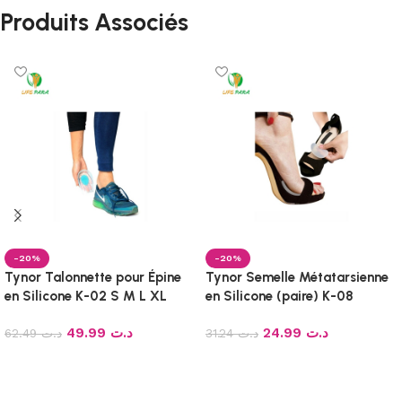
Produits Associés
-20%
-20%
Tynor Talonnette pour Épine
Tynor Semelle Métatarsienne
en Silicone K-02 S M L XL
en Silicone (paire) K-08
UNIVERSEL
49.99
د.ت
24.99
د.ت
62.49
د.ت
31.24
د.ت
Ajouter au panier
Ajouter au panier