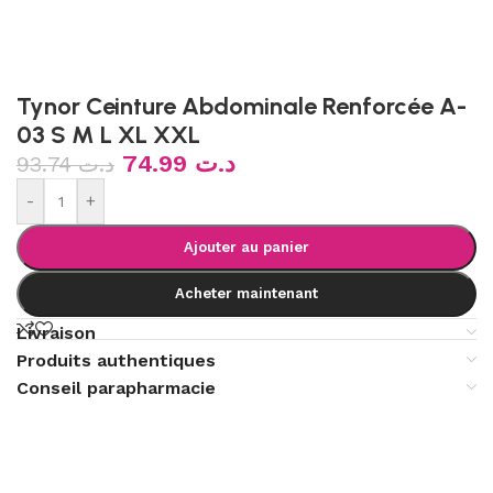
Tynor Ceinture Abdominale Renforcée A-
03 S M L XL XXL
74.99
د.ت
93.74
د.ت
-
+
Ajouter au panier
Acheter maintenant
Livraison
Produits authentiques
Conseil parapharmacie