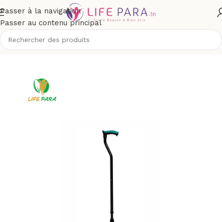
Passer à la navigation
Passer au contenu principal
Accueil
/
Boutique
/
Matériel médical
/
Mobilité
/
Cannes