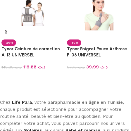
-20%
-30%
Tynor Ceinture de correction
Tynor Poignet Pouce Arthrose
A-13 UNIVERSEL
F-06 UNIVERSEL
119.88
د.ت
39.99
د.ت
149.85
د.ت
57.13
د.ت
Ajouter au panier
Ajouter au panier
Chez
Life Para
, votre
parapharmacie en ligne en Tunisie
,
chaque produit est sélectionné pour accompagner votre
routine santé, beauté et bien-être au quotidien. Pour
compléter votre achat, vous pouvez parcourir nos univers
dédiés aux
Solaires
, aux soins
Bébé et maman
, aux produits