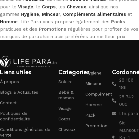
pour le
Visage
, le
Corps
, les
Cheveux
, ainsi que nos
gammes
Hygiène
,
Minceur
,
Compléments alimentaires
et
Homme
. Life Para vous propose également des
Packs
pratiques et des
Promotions
régulières pour profiter de vos
marques de parapharmacie préférées au meilleur prix.
Liens utiles
Categories
Cordonn
Hygiène
28 186
À propos
Solaire
Minceur
186
Blogs & Actualités
Bébé &
Complément
28 742
maman
Contact
000
Homme
Visage
Politiques de
life.pa
Pack
confidentialité
Corps
Sidi
Promotion
Conditions générales de
Cheveux
Mansour
vente
Km 1