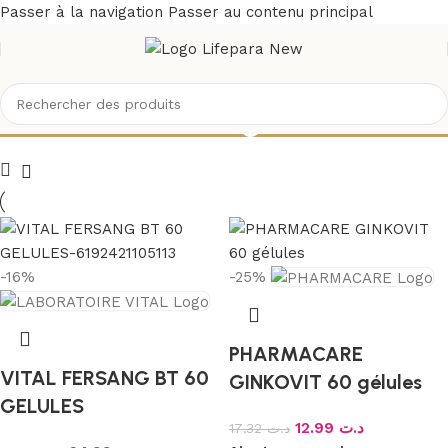
Passer à la navigation
Passer au contenu principal
Circulation sanguine
-16%
-25%
PHARMACARE
VITAL FERSANG BT 60
GINKOVIT 60 gélules
GELULES
12.99
د.ت
17.32
د.ت