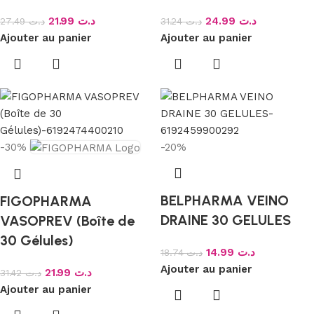
21.99
د.ت
24.99
د.ت
27.49
د.ت
31.24
د.ت
Ajouter au panier
Ajouter au panier
-30%
-20%
BELPHARMA VEINO
FIGOPHARMA
DRAINE 30 GELULES
VASOPREV (Boîte de
30 Gélules)
14.99
د.ت
18.74
د.ت
Ajouter au panier
21.99
د.ت
31.42
د.ت
Ajouter au panier