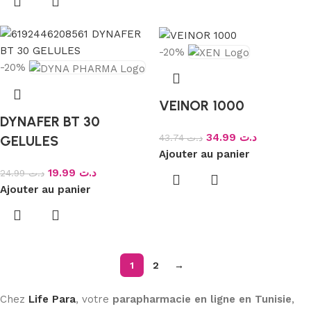
-20%
-20%
VEINOR 1000
DYNAFER BT 30
34.99
د.ت
43.74
د.ت
GELULES
Ajouter au panier
19.99
د.ت
24.99
د.ت
Ajouter au panier
1
2
→
Chez
Life Para
, votre
parapharmacie en ligne en Tunisie
,