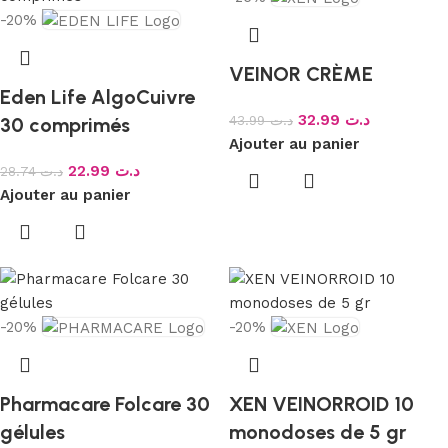
-20%
VEINOR CRÈME
Eden Life AlgoCuivre
32.99
د.ت
43.99
د.ت
30 comprimés
Ajouter au panier
22.99
د.ت
28.74
د.ت
Ajouter au panier
-20%
-20%
Pharmacare Folcare 30
XEN VEINORROID 10
gélules
monodoses de 5 gr