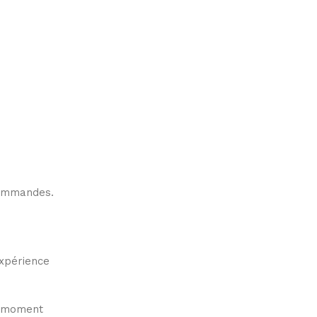
 commandes.
expérience
ut moment