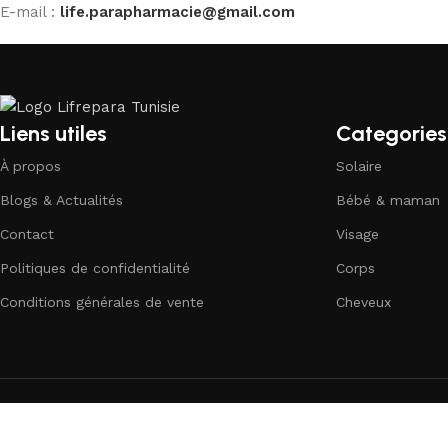
E-mail :
life.parapharmacie@gmail.com
Liens utiles
Categories
À propos
Solaire
Blogs & Actualités
Bébé & maman
Contact
Visage
Politiques de confidentialité
Corps
Conditions générales de vente
Cheveux