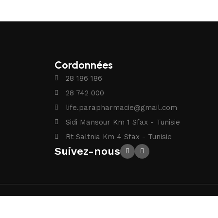
Cordonnées
28 186 186
28 742 000
life.parapharmacie@gmail.com
Sidi Mansour Km 1 Sfax - Tunisie
Rt Saltnia Km 4 Sfax - Tunisie
Suivez-nous