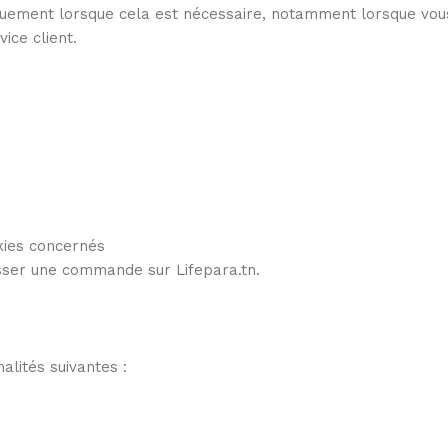
iquement lorsque cela est nécessaire, notamment lorsque vo
ice client.
kies concernés
asser une commande sur Lifepara.tn.
alités suivantes :