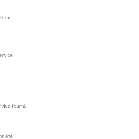
ttent
ervice
vice fourni.
nt été