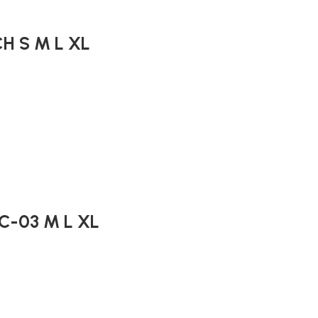
CH S M L XL
 C-03 M L XL