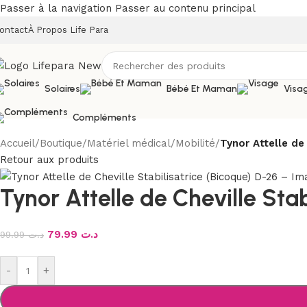
Passer à la navigation
Passer au contenu principal
ontact
À Propos Life Para
Solaires
Bébé Et Maman
Visa
Compléments
Accueil
/
Boutique
/
Matériel médical
/
Mobilité
/
Tynor Attelle de
Retour aux produits
Tynor Attelle de Cheville Stab
79.99
د.ت
99.99
د.ت
-
+