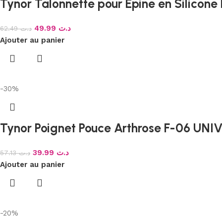
Tynor Talonnette pour Épine en Silicone
49.99
د.ت
62.49
د.ت
Ajouter au panier
-30%
Tynor Poignet Pouce Arthrose F-06 UNI
39.99
د.ت
57.13
د.ت
Ajouter au panier
-20%