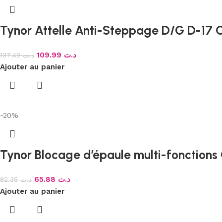
Tynor Attelle Anti-Steppage D/G D-17 
109.99
د.ت
137.49
د.ت
Ajouter au panier
-20%
Tynor Blocage d’épaule multi-fonctions
65.88
د.ت
82.35
د.ت
Ajouter au panier