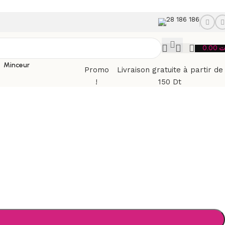
28 186 186
0.00
ت
Minceur
Promo
Livraison gratuite à partir de
!
150 Dt