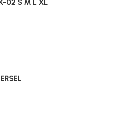
 K-02 S M L XL
VERSEL