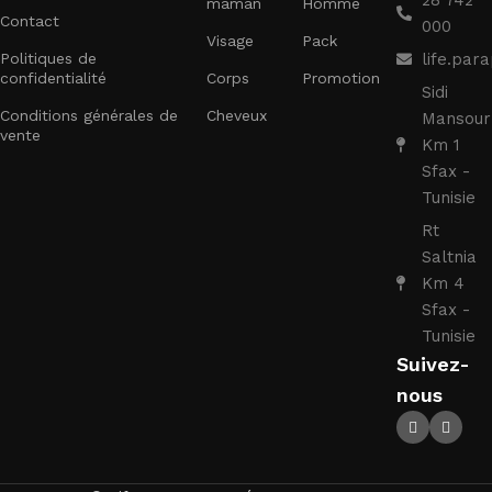
28 742
maman
Homme
Contact
000
Visage
Pack
Politiques de
life.pa
confidentialité
Corps
Promotion
Sidi
Conditions générales de
Cheveux
Mansour
vente
Km 1
Sfax -
Tunisie
Rt
Saltnia
Km 4
Sfax -
Tunisie
Suivez-
nous