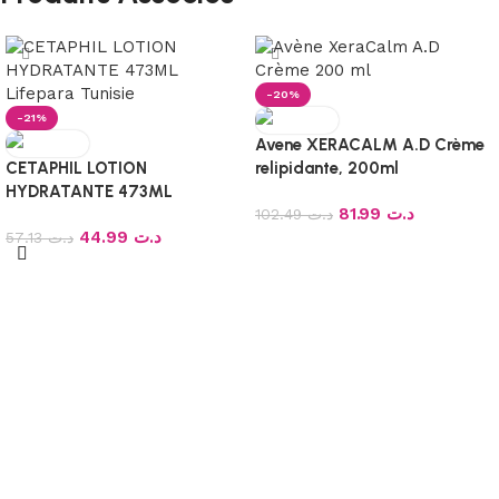
-20%
-21%
Avene XERACALM A.D Crème
CETAPHIL LOTION
relipidante, 200ml
HYDRATANTE 473ML
81.99
د.ت
102.49
د.ت
44.99
د.ت
57.13
د.ت
Ajouter au panier
Ajouter au panier