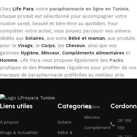
Chez
Life Para
, votre
parapharmacie en ligne en Tunisie
,
chaque produit est sélectionné pour accompagner votre
routine santé, beauté et bien-être au quotidien. Pour
compléter votre achat, vous pouvez parcourir nos univers
dédiés aux
Solaires
, aux soins
Bébé et maman
, aux produits
pour le
Visage
, le
Corps
, les
Cheveux
, ainsi que nos
gammes
Hygiène
,
Minceur
,
Compléments alimentaires
et
Homme
. Life Para vous propose également des
Packs
pratiques et des
Promotions
régulières pour profiter de vos
marques de parapharmacie préférées au meilleur prix.
Liens utiles
Categories
Cordonn
Hygiène
Minceur
28 186
À propos
Solaire
Complément
186
Blogs & Actualités
Bébé &