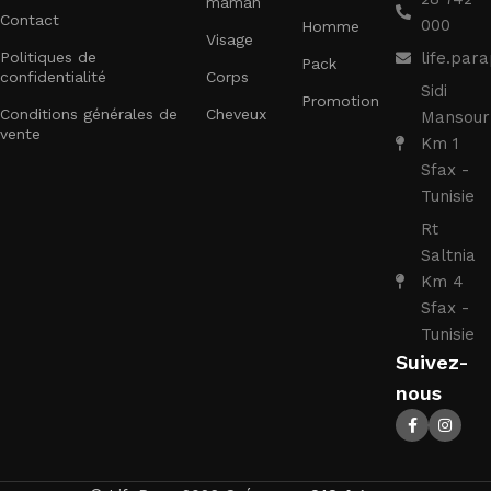
maman
Contact
000
Homme
Visage
Politiques de
life.pa
Pack
confidentialité
Corps
Sidi
Promotion
Conditions générales de
Cheveux
Mansour
vente
Km 1
Sfax -
Tunisie
Rt
Saltnia
Km 4
Sfax -
Tunisie
Suivez-
nous