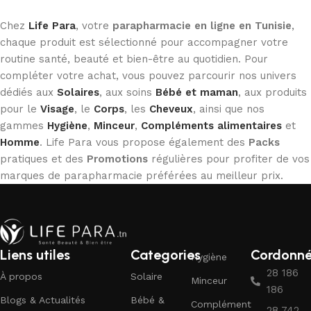
Chez
Life Para
, votre
parapharmacie en ligne en Tunisie
,
chaque produit est sélectionné pour accompagner votre
routine santé, beauté et bien-être au quotidien. Pour
compléter votre achat, vous pouvez parcourir nos univers
dédiés aux
Solaires
, aux soins
Bébé et maman
, aux produits
pour le
Visage
, le
Corps
, les
Cheveux
, ainsi que nos
gammes
Hygiène
,
Minceur
,
Compléments alimentaires
et
Homme
. Life Para vous propose également des
Packs
pratiques et des
Promotions
régulières pour profiter de vos
marques de parapharmacie préférées au meilleur prix.
Liens utiles
Categories
Cordonn
Hygiène
28 186
À propos
Solaire
Minceur
186
Blogs & Actualités
Bébé &
Complément
28 742