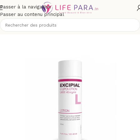
Passer à la navigation
Passer au contenu principal
que
/
Corps
/
Hydratation et nutrition corps
/
Soins hydratation