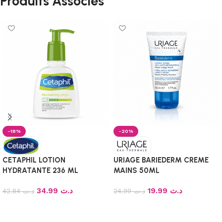
Produits Associés
-18%
-20%
CETAPHIL LOTION
URIAGE BARIEDERM CREME
HYDRATANTE 236 ML
MAINS 50ML
34.99
د.ت
19.99
د.ت
42.84
د.ت
24.99
د.ت
Ajouter au panier
Ajouter au panier