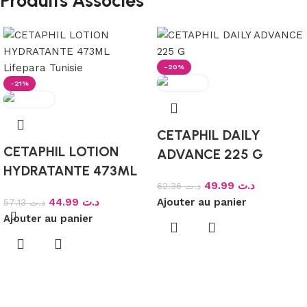
Produits Associés
-20%
-21%
CETAPHIL DAILY
CETAPHIL LOTION
ADVANCE 225 G
HYDRATANTE 473ML
49.99
د.ت
62.36
د.ت
44.99
د.ت
Ajouter au panier
57.13
د.ت
Ajouter au panier