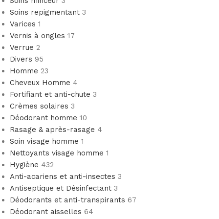
Soins minceur
3
Soins repigmentant
3
Varices
1
Vernis à ongles
17
Verrue
2
Divers
95
Homme
23
Cheveux Homme
4
Fortifiant et anti-chute
3
Crèmes solaires
3
Déodorant homme
10
Rasage & après-rasage
4
Soin visage homme
1
Nettoyants visage homme
1
Hygiène
432
Anti-acariens et anti-insectes
3
Antiseptique et Désinfectant
3
Déodorants et anti-transpirants
67
Déodorant aisselles
64