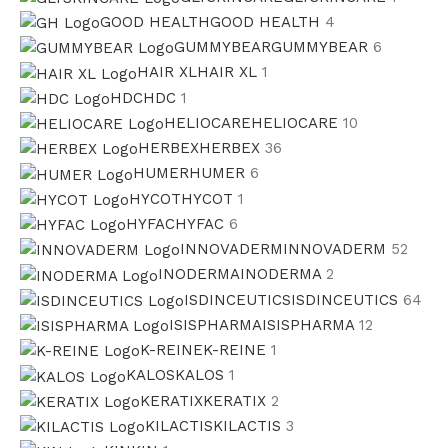
GOOD HEALTH
GOOD HEALTH
4
GUMMYBEAR
GUMMYBEAR
6
HAIR XL
HAIR XL
1
HDC
HDC
1
HELIOCARE
HELIOCARE
10
HERBEX
HERBEX
36
HUMER
HUMER
6
HYCOT
HYCOT
1
HYFAC
HYFAC
6
INNOVADERM
INNOVADERM
52
INODERMA
INODERMA
2
ISDINCEUTICS
ISDINCEUTICS
64
ISISPHARMA
ISISPHARMA
12
K-REINE
K-REINE
1
KALOS
KALOS
1
KERATIX
KERATIX
2
KILACTIS
KILACTIS
3