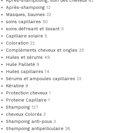
Après-shampooing, soin des cheveux
82
Après-shampoing
12
Masques, baumes
32
soins capillaires
50
soins défrisant et lissant
5
Capillaire solaire
5
Coloration
22
Compléments cheveux et ongles
35
Huiles et sérums
49
Huile Pailleté
9
Huiles capillaires
14
Sérums et ampoules capillaires
23
Kératine
8
Protection cheveux
1
Proteine Capillaire
1
Shampoing
127
cheveux Colorés
3
Shampoing anti-poux
3
Shampoing antipelliculaire
26