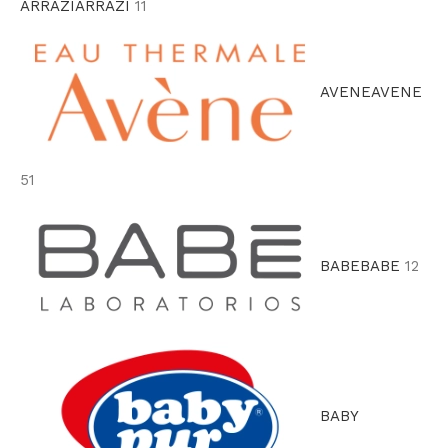
ARRAZI
ARRAZI
11
AVENE
AVENE
51
BABE
BABE
12
BABY