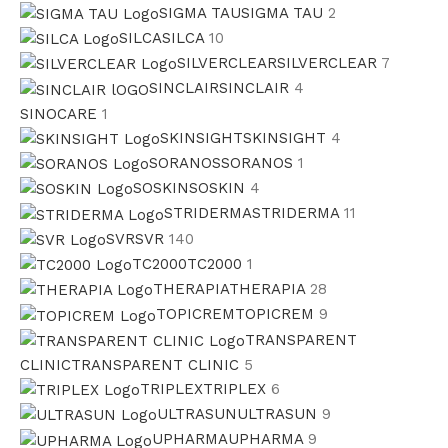
SIGMA TAU
SIGMA TAU
2
SILCA
SILCA
10
SILVERCLEAR
SILVERCLEAR
7
SINCLAIR
SINCLAIR
4
SINOCARE
1
SKINSIGHT
SKINSIGHT
4
SORANOS
SORANOS
1
SOSKIN
SOSKIN
4
STRIDERMA
STRIDERMA
11
SVR
SVR
140
TC2000
TC2000
1
THERAPIA
THERAPIA
28
TOPICREM
TOPICREM
9
TRANSPARENT
CLINIC
TRANSPARENT CLINIC
5
TRIPLEX
TRIPLEX
6
ULTRASUN
ULTRASUN
9
UPHARMA
UPHARMA
9