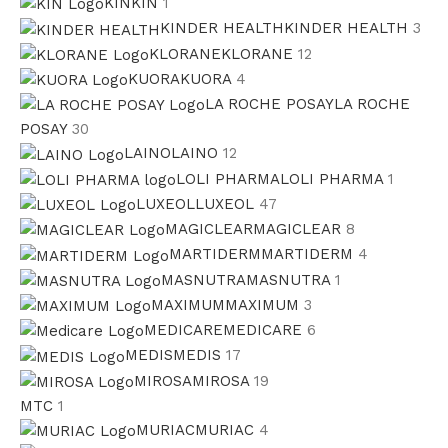
KIN
KIN
1
KINDER HEALTH
KINDER HEALTH
3
KLORANE
KLORANE
12
KUORA
KUORA
4
LA ROCHE POSAY
LA ROCHE
POSAY
30
LAINO
LAINO
12
LOLI PHARMA
LOLI PHARMA
1
LUXEOL
LUXEOL
47
MAGICLEAR
MAGICLEAR
8
MARTIDERM
MARTIDERM
4
MASNUTRA
MASNUTRA
1
MAXIMUM
MAXIMUM
3
MEDICARE
MEDICARE
6
MEDIS
MEDIS
17
MIROSA
MIROSA
19
MTC
1
MURIAC
MURIAC
4