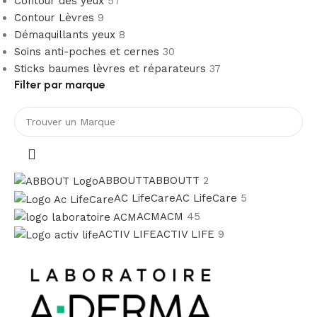
Contour des yeux
57
Contour Lèvres
9
Démaquillants yeux
8
Soins anti-poches et cernes
30
Sticks baumes lèvres et réparateurs
37
Filter par marque
ABBOUTT
ABBOUTT
2
AC LifeCare
AC LifeCare
5
ACM
ACM
45
ACTIV LIFE
ACTIV LIFE
9