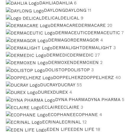
DAHLIA
DAHLIA
6
DAYLONG
DAYLONG
11
DELICAL
DELICAL
9
DERMACARE
DERMACARE
20
DERMACEUTIC
DERMACEUTIC
7
DERMAGOR
DERMAGOR
4
DERMALIGHT
DERMALIGHT
3
DERMEDIC
DERMEDIC
27
DERMOXEN
DERMOXEN
2
DOLISTOP
DOLISTOP
3
DOPPELHERZ
DOPPELHERZ
40
DUCRAY
DUCRAY
55
DUREX
DUREX
4
DYNA PHARMA
DYNA PHARMA
5
ECLAIRE
ECLAIRE
3
ECOPHANE
ECOPHANE
4
ECRINAL
ECRINAL
12
EDEN LIFE
EDEN LIFE
18