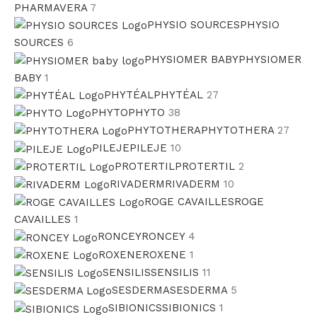
PHARMAVERA
7
PHYSIO SOURCES
PHYSIO
SOURCES
6
PHYSIOMER BABY
PHYSIOMER
BABY
1
PHYTÉAL
PHYTÉAL
27
PHYTO
PHYTO
38
PHYTOTHERA
PHYTOTHERA
27
PILEJE
PILEJE
10
PROTERTIL
PROTERTIL
2
RIVADERM
RIVADERM
10
ROGE CAVAILLES
ROGE
CAVAILLES
1
RONCEY
RONCEY
4
ROXENE
ROXENE
1
SENSILIS
SENSILIS
11
SESDERMA
SESDERMA
5
SIBIONICS
SIBIONICS
1