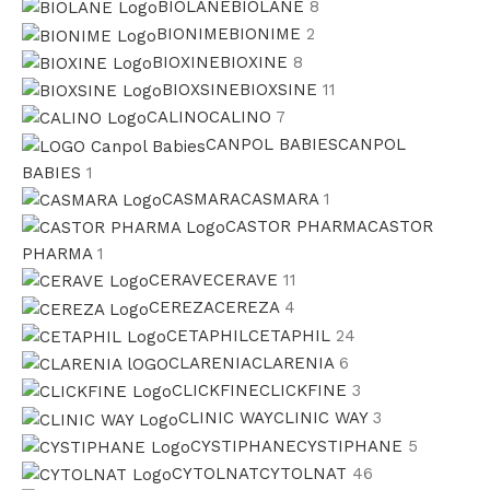
BIOLANE
BIOLANE
8
BIONIME
BIONIME
2
BIOXINE
BIOXINE
8
BIOXSINE
BIOXSINE
11
CALINO
CALINO
7
CANPOL BABIES
CANPOL
BABIES
1
CASMARA
CASMARA
1
CASTOR PHARMA
CASTOR
PHARMA
1
CERAVE
CERAVE
11
CEREZA
CEREZA
4
CETAPHIL
CETAPHIL
24
CLARENIA
CLARENIA
6
CLICKFINE
CLICKFINE
3
CLINIC WAY
CLINIC WAY
3
CYSTIPHANE
CYSTIPHANE
5
CYTOLNAT
CYTOLNAT
46