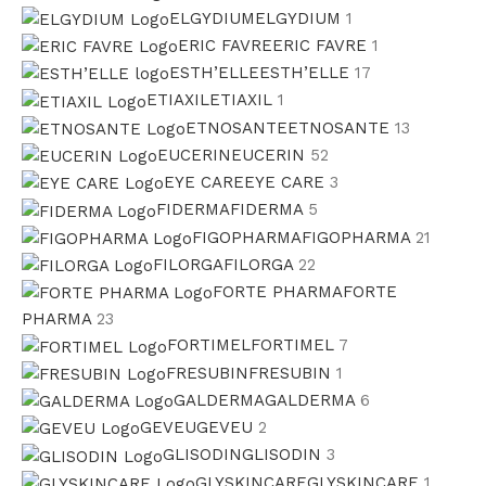
ELGYDIUM
ELGYDIUM
1
ERIC FAVRE
ERIC FAVRE
1
ESTH’ELLE
ESTH’ELLE
17
ETIAXIL
ETIAXIL
1
ETNOSANTE
ETNOSANTE
13
EUCERIN
EUCERIN
52
EYE CARE
EYE CARE
3
FIDERMA
FIDERMA
5
FIGOPHARMA
FIGOPHARMA
21
FILORGA
FILORGA
22
FORTE PHARMA
FORTE
PHARMA
23
FORTIMEL
FORTIMEL
7
FRESUBIN
FRESUBIN
1
GALDERMA
GALDERMA
6
GEVEU
GEVEU
2
GLISODIN
GLISODIN
3
GLYSKINCARE
GLYSKINCARE
1