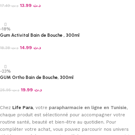
13.99
د.ت
17.49
د.ت
Ajouter au panier
-18%
Gum Activital Bain de Bouche , 300ml
14.99
د.ت
18.38
د.ت
Ajouter au panier
-23%
GUM Ortho Bain de Bouche, 300ml
19.99
د.ت
25.95
د.ت
Ajouter au panier
Chez
Life Para
, votre
parapharmacie en ligne en Tunisie
,
chaque produit est sélectionné pour accompagner votre
routine santé, beauté et bien-être au quotidien. Pour
compléter votre achat, vous pouvez parcourir nos univers