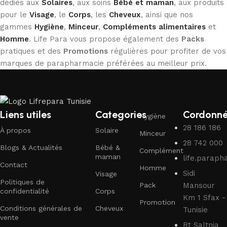
dédiés aux
Solaires
, aux soins
Bébé et maman
, aux produits
pour le
Visage
, le
Corps
, les
Cheveux
, ainsi que nos
gammes
Hygiène
,
Minceur
,
Compléments alimentaires
et
Homme
. Life Para vous propose également des
Packs
pratiques et des
Promotions
régulières pour profiter de vos
marques de parapharmacie préférées au meilleur prix.
Liens utiles
Categories
Cordonn
Hygiène
28 186 186
À propos
Solaire
Minceur
28 742 000
Blogs & Actualités
Bébé &
Complément
maman
life.parap
Contact
Homme
Sidi
Visage
Politiques de
Pack
Mansour
confidentialité
Corps
Km 1 Sfax -
Promotion
Conditions générales de
Cheveux
Tunisie
vente
Rt Saltnia