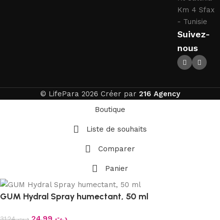
Km 4 Sfax
- Tunisie
Suivez-
nous
© LifePara 2026 Créer par
216 Agency
Boutique
Liste de souhaits
Comparer
Panier
GUM Hydral Spray humectant, 50 ml
24.99
د.ت
31.24
د.ت