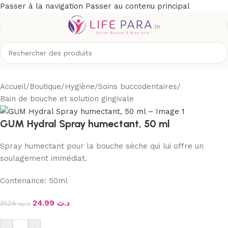
Passer à la navigation
Passer au contenu principal
Accueil
/
Boutique
/
Hygiène
/
Soins buccodentaires
/
Bain de bouche et solution gingivale
GUM Hydral Spray humectant, 50 ml
Spray humectant pour la bouche sèche qui lui offre un
soulagement immédiat.
Contenance:
50ml
24.99
د.ت
31.24
د.ت