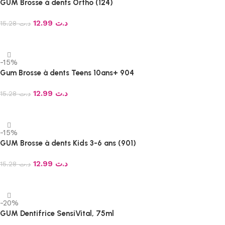
GUM Brosse à dents Ortho (124)
12.99
د.ت
15.28
د.ت
Ajouter au panier
-15%
Gum Brosse à dents Teens 10ans+ 904
12.99
د.ت
15.28
د.ت
Ajouter au panier
-15%
GUM Brosse à dents Kids 3-6 ans (901)
12.99
د.ت
15.28
د.ت
Ajouter au panier
-20%
GUM Dentifrice SensiVital, 75ml