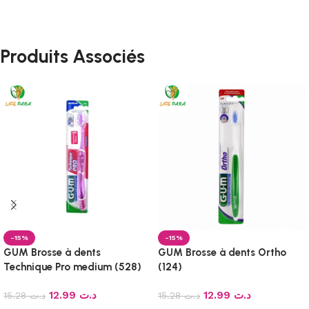
Produits Associés
-15%
-15%
GUM Brosse à dents
GUM Brosse à dents Ortho
Technique Pro medium (528)
(124)
12.99
د.ت
12.99
د.ت
15.28
د.ت
15.28
د.ت