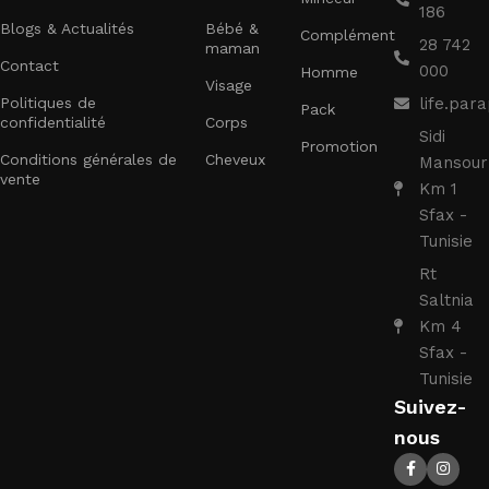
186
Blogs & Actualités
Bébé &
Complément
28 742
maman
Contact
000
Homme
Visage
Politiques de
life.pa
Pack
confidentialité
Corps
Sidi
Promotion
Conditions générales de
Cheveux
Mansour
vente
Km 1
Sfax -
Tunisie
Rt
Saltnia
Km 4
Sfax -
Tunisie
Suivez-
nous