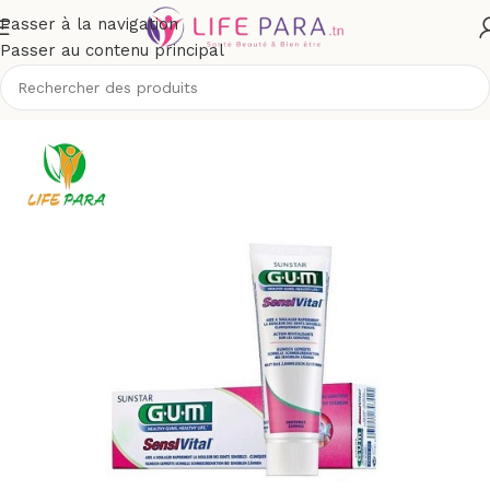
Passer à la navigation
Passer au contenu principal
Accueil
/
Boutique
/
Hygiène
/
Soins buccodentaires
/
Dentifrices