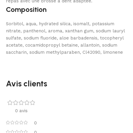
repas avec une brosse à dent adaptée.
Composition
Sorbitol, aqua, hydrated silica, isomalt, potassium
nitrate, panthenol, aroma, xanthan gum, sodium lauryl
sulfate, sodium fluoride, aloe barbadensis, tocopheryl
acetate, cocamidopropyl betaine, allantoin, sodium
saccharin, sodium methylparaben, Cl42090, limonene
Avis clients
0 avis
0
0