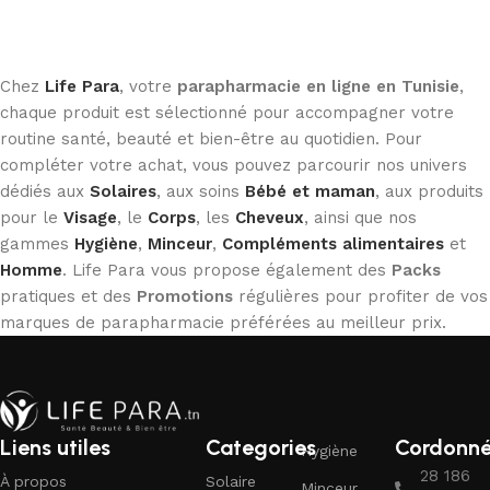
Ajouter au panier
Ajouter au panier
Chez
Life Para
, votre
parapharmacie en ligne en Tunisie
,
chaque produit est sélectionné pour accompagner votre
routine santé, beauté et bien-être au quotidien. Pour
compléter votre achat, vous pouvez parcourir nos univers
dédiés aux
Solaires
, aux soins
Bébé et maman
, aux produits
pour le
Visage
, le
Corps
, les
Cheveux
, ainsi que nos
gammes
Hygiène
,
Minceur
,
Compléments alimentaires
et
Homme
. Life Para vous propose également des
Packs
pratiques et des
Promotions
régulières pour profiter de vos
marques de parapharmacie préférées au meilleur prix.
Liens utiles
Categories
Cordonn
Hygiène
28 186
À propos
Solaire
Minceur