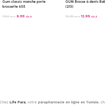
Gum classic manche porte
GUM Brosse à dents Ba
brossette 605
(213)
8.99
د.ت
12.99
د.ت
11.24
د.ت
15.28
د.ت
Chez
Life Para
, votre
parapharmacie en ligne en Tunisie
, c