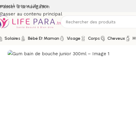
ontact
À Propos Life Para
Passer à la navigation
Passer au contenu principal
Solaires
Bébé Et Maman
Visage
Corps
Cheveux
H
Accueil
/
Boutique
/
Hygiène
/
Soins buccodentaires
/
Bain de bo