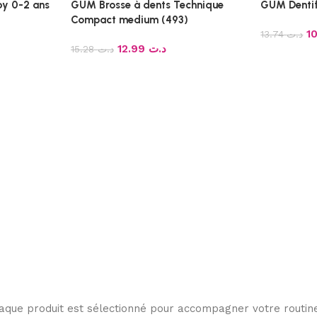
by 0-2 ans
GUM Brosse à dents Technique
GUM Dentif
Compact medium (493)
13.74
د.ت
12.99
د.ت
15.28
د.ت
haque produit est sélectionné pour accompagner votre routine