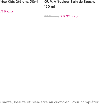
rice Kids 2/6 ans, 50ml
GUM Aftaclear Bain de Bouche,
120 ml
10.99
د.ت
28.99
د.ت
36.24
د.ت
 santé, beauté et bien-être au quotidien. Pour compléter