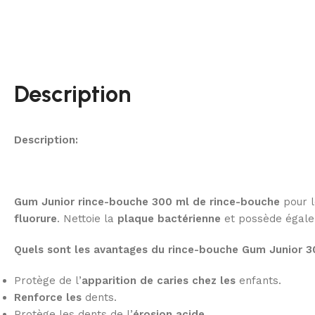
Description
Description:
Gum Junior rince-bouche 300 ml de rince-bouche
pour l
fluorure
. Nettoie la
plaque bactérienne
et possède égal
Quels sont les avantages du rince-bouche Gum Junior 3
Protège de l’
apparition de caries chez les
enfants.
Renforce les
dents.
Protège les dents de l’
érosion acide
.