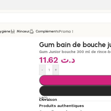
Promo !
ygiène
Minceur
Compléments
uche et solution gingivale
/
Gum bain de bouche junior 300ml
Gum bain de bouche j
Gum Junior bouche 300 ml de rince-
11.62
د.ت
-
+
Livraison
Produits authentiques