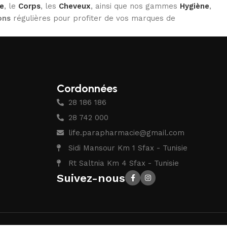
e
, le
Corps
, les
Cheveux
, ainsi que nos gammes
Hygiène
,
ons
régulières pour profiter de vos marques de
Cordonnées
28 186 186
28 742 000
life.parapharmacie@gmail.com
Sidi Mansour Km 1 Sfax - Tunisie
Rt Saltnia Km 4 Sfax - Tunisie
Suivez-nous