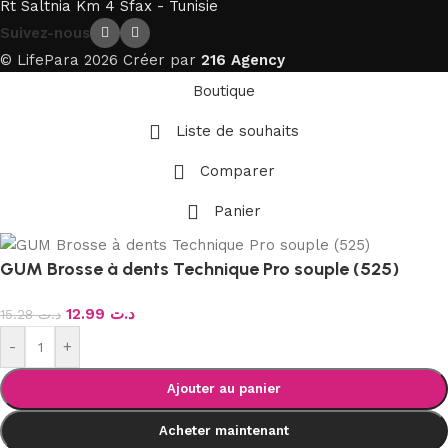
Rt Saltnia Km 4 Sfax - Tunisie
Suivez-nous
© LifePara 2026 Créer par
216 Agency
Boutique
Liste de souhaits
Comparer
Panier
GUM Brosse à dents Technique Pro souple (525)
12.99
د.ت
15.28
د.ت
-
+
Ajouter au panier
Acheter maintenant