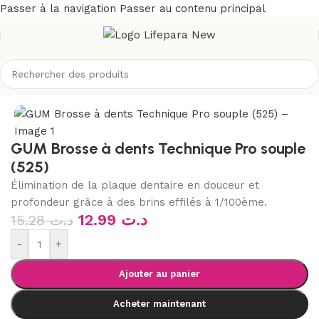
Passer à la navigation
Passer au contenu principal
il
/
Boutique
/
Hygiène
/
Soins buccodentaires
/
Brosses à dents
GUM Brosse à dents Technique Pro souple
(525)
Élimination de la plaque dentaire en douceur et
profondeur grâce à des brins effilés à 1/100ème.
12.99
د.ت
15.28
د.ت
-
+
Ajouter au panier
Acheter maintenant