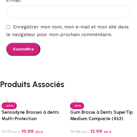
E-mail
Enregistrer mon nom, mon e-mail et mon site dans
le navigateur pour mon prochain commentaire.
Produits Associés
-20%
-15%
Sensodyne Brosses à dents
Gum Brosse à Dents SuperTip
Multi-Protection
Medium Compacte (463)
10.99
د.ت
12.99
د.ت
13.73
د.ت
15.28
د.ت