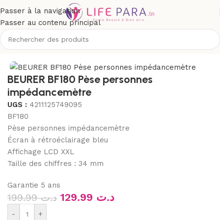
Passer à la navigation
Passer au contenu principal
ue
/
Matériel médical
/
Appareils de mesure
/
Pèses personnes
BEURER BF180 Pèse personnes
impédancemètre
UGS :
4211125749095
BF180
Pèse personnes impédancemètre
Écran à rétroéclairage bleu
Affichage LCD XXL
Taille des chiffres : 34 mm
Garantie 5 ans
129.99
د.ت
199.99
د.ت
-
+