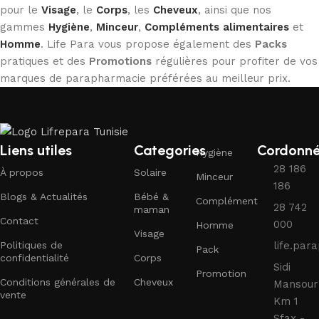
pour le
Visage
, le
Corps
, les
Cheveux
, ainsi que nos
gammes
Hygiène
,
Minceur
,
Compléments alimentaires
et
Homme
. Life Para vous propose également des
Packs
pratiques et des
Promotions
régulières pour profiter de vos
marques de parapharmacie préférées au meilleur prix.
Liens utiles
Categories
Cordonn
Hygiène
28 186
À propos
Solaire
Minceur
186
Blogs & Actualités
Bébé &
Complément
28 742
maman
Contact
000
Homme
Visage
Politiques de
life.pa
Pack
confidentialité
Corps
Sidi
Promotion
Conditions générales de
Cheveux
Mansour
vente
Km 1
Sfax -