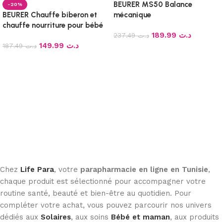
BEURER MS50 Balance
-20%
BEURER Chauffe biberon et
mécanique
chauffe nourriture pour bébé
189.99
د.ت
BY 52
237.49
د.ت
149.99
د.ت
187.49
د.ت
Ajouter au panier
Ajouter au panier
Chez
Life Para
, votre
parapharmacie en ligne en Tunisie
,
chaque produit est sélectionné pour accompagner votre
routine santé, beauté et bien-être au quotidien. Pour
compléter votre achat, vous pouvez parcourir nos univers
dédiés aux
Solaires
, aux soins
Bébé et maman
, aux produits