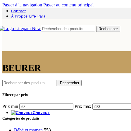
Passer à la navigation
Passer au contenu principal
Articulations
Massage
Contact
Nettoyant
À Propos Life Para
Vernis à ongles
Parfum
Rechercher
Mains douces, soin profond
Soins des mains
BEURER
Rechercher
Pieds réparés, confort retrouvé
Filtrer par prix
Soins des pieds
Prix min
Prix max
Cheveux
Shampoing
Catégories de produits
Shampoing doux et fréquent
Shampoing antipelliculaire
Bébé et maman
553