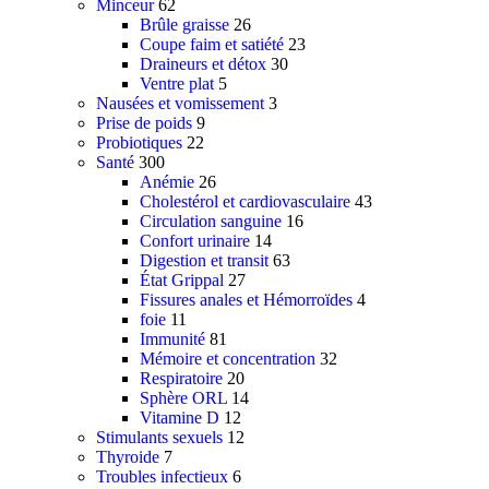
Minceur
62
Défenses immunitaires
Brûle graisse
26
Coupe faim et satiété
23
Draineurs et détox
30
Ventre plat
5
Nausées et vomissement
3
Prise de poids
9
Probiotiques
22
Santé
300
Anémie
26
Cholestérol et cardiovasculaire
43
Circulation sanguine
16
Confort urinaire
14
Digestion et transit
63
État Grippal
27
Fissures anales et Hémorroïdes
4
foie
11
Immunité
81
Mémoire et concentration
32
Respiratoire
20
Sphère ORL
14
Vitamine D
12
Stimulants sexuels
12
Thyroide
7
Troubles infectieux
6