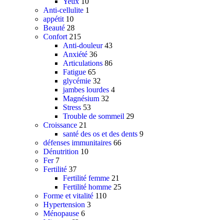
Yeux
10
Anémie
Anti-cellulite
1
Confort
appétit
10
Stress
Beauté
28
Trouble de sommeil
Confort
215
Menu child item
Anti-douleur
43
Anxiété
Anxiété
36
Magnésium
Articulations
86
Articulations
Fatigue
65
Fatigue
glycémie
32
Anti-douleur
jambes lourdes
4
Fertilité
Magnésium
32
Fertilité homme
Stress
53
Fertilité femme
Trouble de sommeil
29
Anti-âge
Croissance
21
Peau
santé des os et des dents
9
Yeux
défenses immunitaires
66
Anti Oxydant
Dénutrition
10
Ménopause
Fer
7
Stimulants sexuels
Fertilité
37
Menu child item
Fertilité femme
21
Prise de poids
Fertilité homme
25
Beauté
Forme et vitalité
110
Anti cellulite
Hypertension
3
Menu child item
Ménopause
6