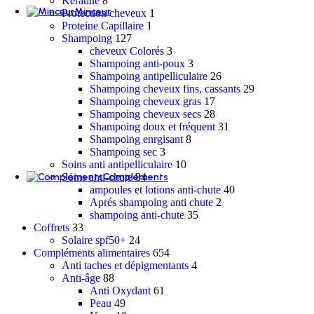
Kératine
8
Minceur
Protection cheveux
1
Proteine Capillaire
1
Ventre plat
Shampoing
127
cheveux Colorés
3
Shampoing anti-poux
3
Draineurs et détox
Shampoing antipelliculaire
26
Shampoing cheveux fins, cassants
29
Shampoing cheveux gras
17
Coupe faim et satiété
Shampoing cheveux secs
28
Shampoing doux et fréquent
31
Shampoing enrgisant
8
Brûle graisse
Shampoing sec
3
Soins anti antipelliculaire
10
Soins anti-chute
84
Compléments
ampoules et lotions anti-chute
40
Santé
Aprés shampoing anti chute
2
Mémoire et concentration
shampoing anti-chute
35
Circulation sanguine
Coffrets
33
Digestion et transit
Solaire spf50+
24
Confort urinaire
Compléments alimentaires
654
Cholestérol et cardiovasculaire
Anti taches et dépigmentants
4
Respiratoire
Anti-âge
88
État Grippal
Anti Oxydant
61
Sphère ORL
Peau
49
Immunité