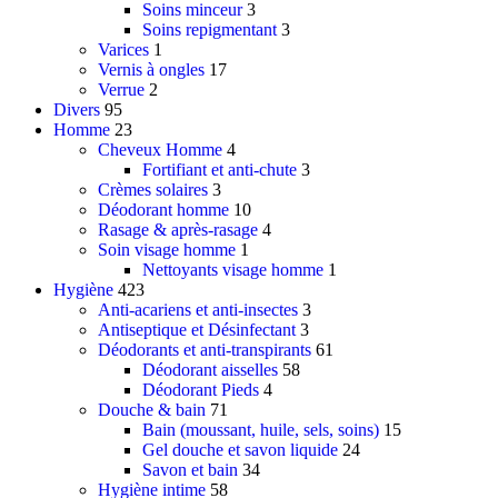
Soins minceur
3
Soins repigmentant
3
Varices
1
Vernis à ongles
17
Verrue
2
Divers
95
Homme
23
Cheveux Homme
4
Fortifiant et anti-chute
3
Crèmes solaires
3
Déodorant homme
10
Rasage & après-rasage
4
Soin visage homme
1
Nettoyants visage homme
1
Hygiène
423
Anti-acariens et anti-insectes
3
Antiseptique et Désinfectant
3
Déodorants et anti-transpirants
61
Déodorant aisselles
58
Déodorant Pieds
4
Douche & bain
71
Bain (moussant, huile, sels, soins)
15
Gel douche et savon liquide
24
Savon et bain
34
Hygiène intime
58