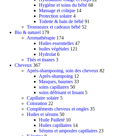
Gel douche et savon liquide
Hygiène et soins du bébé
68
Savon et bain
Massage et colique
14
Bain (moussant, huile, sels, soins)
Protection solaire
4
Soins buccodentaires
Toilette & bain de bébé
91
Brosses à dents
Trousseaux et cadeaux bébé
52
Brosses à dents enfants
Bio & naturel
179
Dentifrices
Aromathérapie
174
Fil dentaire, brossette & accessoires
Huiles essentielles
47
Bain de bouche et solution gingivale
huiles végétales
121
Haleine
Hydrolat
6
Nez et oreilles
Thés et tisanes
3
Hygiène nasale
Cheveux
367
Sexualité
Après-shampooing, soin des cheveux
82
Préservatif
Après-shampoing
12
Lubrifiant
Masques, baumes
33
Anti-acariens et anti-insectes
soins capillaires
50
Hygiène des mains
soins défrisant et lissant
5
Capillaire solaire
5
Déodorants et anti-transpirants
Coloration
22
Déodorant aisselles
Compléments cheveux et ongles
35
Déodorant Pieds
Huiles et sérums
50
Huile Pailleté
10
Hygiène intime
Huiles capillaires
14
Toilette intime
Sérums et ampoules capillaires
23
Lingettes Intimes