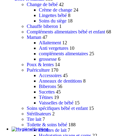
Shampoing cheveux fins, cassants
Change de bébé
42
Shampoing cheveux gras
Crème de change
24
Shampoing anti-poux
Lingettes bébé
8
Shampoing sec
Soins du siège
18
Après-shampoing
Chauffe biberon
1
Masques, baumes
Compléments alimentaires bébé et enfant
68
Soins défrisant et lissant
Maman
47
Soins buste et seins
Allaitement
12
Soins capillaires
Anti vergetures
10
Kératine
compléments alimentaires
25
Capillaire solaire
grossesse
6
Proteine Capillaire
Poux & lentes
14
Capillaire solaire
Puériculture
170
Coloration
Accessoires
45
Compléments cheveux et ongles
Anneaux de dentitions
8
Biberons
56
Soins antichute
Sucettes
45
Shampoing antichute
Tétines
19
Ampoules et lotions antichute
Vaisselles de bébé
15
Soins spécifiques bébé et enfant
15
Huiles et sérums
Stérilisateurs
2
Sérums et ampoules capillaires
Tire lait
7
Huiles capillaires
Toilette & soins bébé
188
Hygiène
Croûtes de lait
7
Douche & bain
Hydratation visage et corps
22