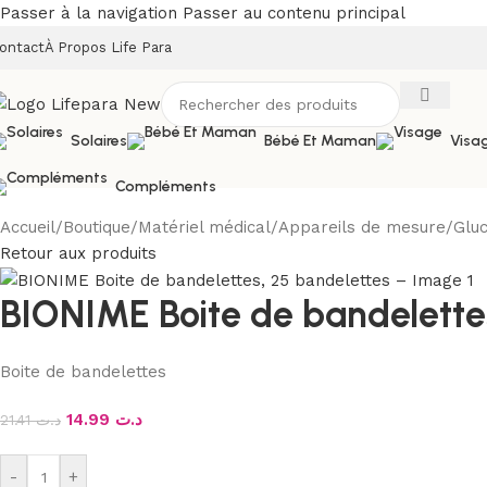
Passer à la navigation
Passer au contenu principal
ontact
À Propos Life Para
Solaires
Bébé Et Maman
Visa
Compléments
Accueil
/
Boutique
/
Matériel médical
/
Appareils de mesure
/
Glu
Retour aux produits
BIONIME Boite de bandelette
Boite de bandelettes
14.99
د.ت
21.41
د.ت
-
+