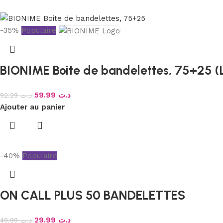
-35%
Populaire
BIONIME Boite de bandelettes, 75+25
59.99
د.ت
92.29
د.ت
Ajouter au panier
-40%
Populaire
ON CALL PLUS 50 BANDELETTES
29.99
د.ت
49.99
د.ت