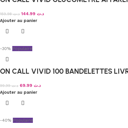
144.99
د.ت
159.98
د.ت
Ajouter au panier
-30%
Populaire
ON CALL VIVID 100 BANDELETTES LI
69.99
د.ت
99.99
د.ت
Ajouter au panier
-40%
Populaire