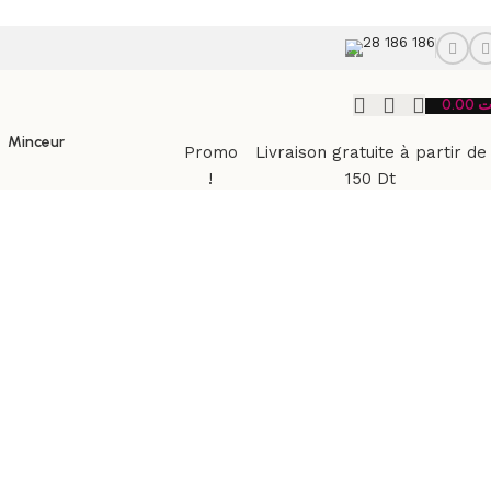
28 186 186
0.00
ت
Minceur
Promo
Livraison gratuite à partir de
!
150 Dt