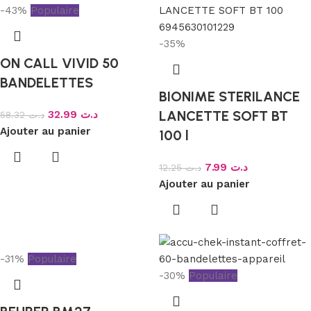
-43%
Populaire
-35%
ON CALL VIVID 50
BANDELETTES
BIONIME STERILANCE
LANCETTE SOFT BT
32.99
د.ت
58.32
د.ت
Ajouter au panier
100 l
7.99
د.ت
12.25
د.ت
Ajouter au panier
-31%
Populaire
-30%
Populaire