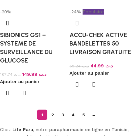
-20%
-24%
Populaire
SIBIONICS GS1 –
ACCU-CHEK ACTIVE
SYSTEME DE
BANDELETTES 50
SURVEILLANCE DU
LIVRAISON GRATUITE
GLUCOSE
44.99
د.ت
59.24
د.ت
Ajouter au panier
149.99
د.ت
187.74
د.ت
Ajouter au panier
1
2
3
4
5
→
Chez
Life Para
, votre
parapharmacie en ligne en Tunisie
,