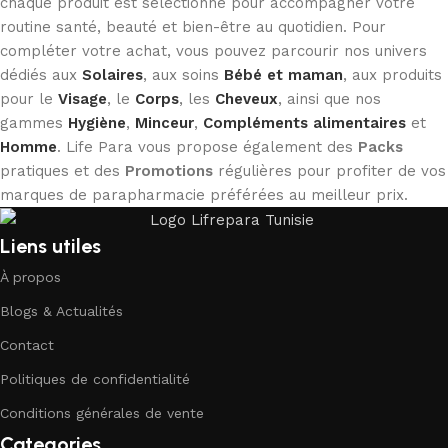
chaque produit est sélectionné pour accompagner votre
routine santé, beauté et bien-être au quotidien. Pour
compléter votre achat, vous pouvez parcourir nos univers
dédiés aux
Solaires
, aux soins
Bébé et maman
, aux produits
pour le
Visage
, le
Corps
, les
Cheveux
, ainsi que nos
gammes
Hygiène
,
Minceur
,
Compléments alimentaires
et
Homme
. Life Para vous propose également des
Packs
pratiques et des
Promotions
régulières pour profiter de vos
marques de parapharmacie préférées au meilleur prix.
Liens utiles
À propos
Blogs & Actualités
Contact
Politiques de confidentialité
Conditions générales de vente
Categories