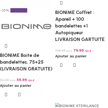
-35%
Populaire
BIONIME Coffret :
Apareil + 100
bandelettes +1
Autopiqueur
LIVRAISON GARTUITE
79.99
د.ت
108.98
د.ت
BIONIME Boite de
Ajouter au panier
bandelettes, 75+25
(LIVRAISON GRATUITE)
59.99
د.ت
92.29
د.ت
Ajouter au panier