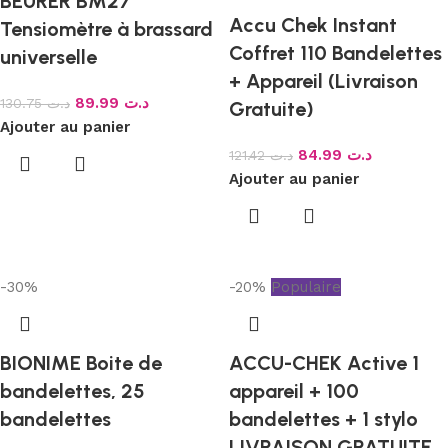
BEURER BM27
Accu Chek Instant
Tensiomètre à brassard
Coffret 110 Bandelettes
universelle
+ Appareil (Livraison
89.99
د.ت
130.75
د.ت
Gratuite)
Ajouter au panier
84.99
د.ت
121.42
د.ت
Ajouter au panier
-30%
-20%
Populaire
BIONIME Boite de
ACCU-CHEK Active 1
bandelettes, 25
appareil + 100
bandelettes
bandelettes + 1 stylo
LIVRAISON GRATUITE