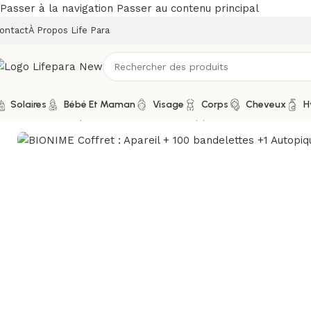
Passer à la navigation
Passer au contenu principal
ontact
À Propos Life Para
Solaires
Bébé Et Maman
Visage
Corps
Cheveux
H
Accueil
/
Boutique
/
Matériel médical
/
Appareils de mesure
/
G