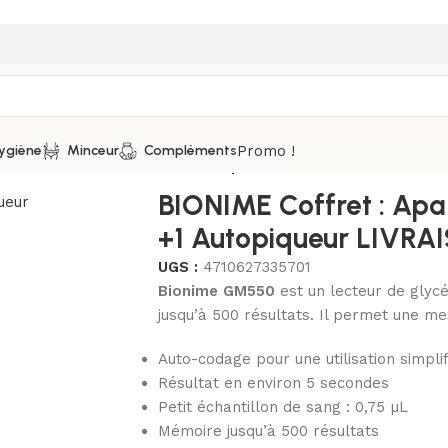
Promo !
ygiène
Minceur
Compléments
lucomètres
/
BIONIME Coffret : Apareil + 100 bandelettes +
BIONIME Coffret : Apar
+1 Autopiqueur LIVR
UGS :
4710627335701
Bionime GM550
est un lecteur de glyc
jusqu’à 500 résultats. Il permet une me
Auto-codage pour une utilisation simpli
Résultat en environ 5 secondes
Petit échantillon de sang : 0,75 µL
Mémoire jusqu’à 500 résultats