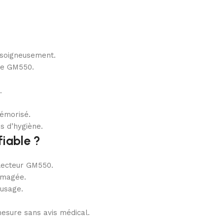
s soigneusement.
me GM550.
.
mémorisé.
es d’hygiène.
fiable ?
 lecteur GM550.
mmagée.
usage.
mesure sans avis médical.