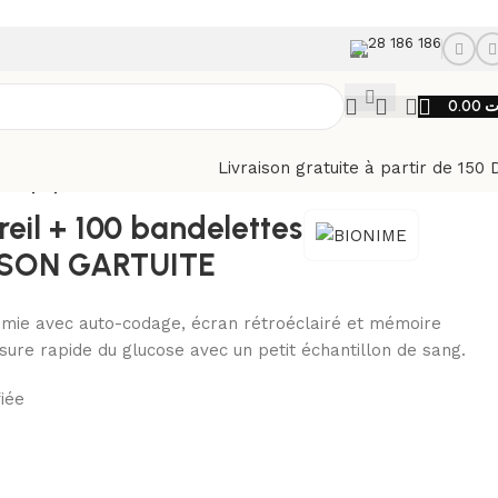
28 186 186
0.00
ت
Livraison gratuite à partir de 150 
1 Autopiqueur LIVRAISON GARTUITE
eil + 100 bandelettes
AISON GARTUITE
émie avec auto-codage, écran rétroéclairé et mémoire
sure rapide du glucose avec un petit échantillon de sang.
fiée