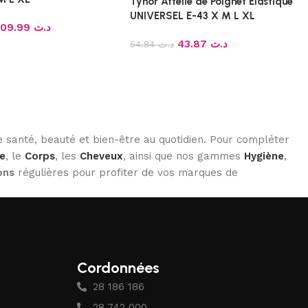
Tynor Attelle de Poignet Élastique
UNIVERSEL E-43 X M L XL
109.99
د.ت
43.87
د.ت
54.84
د.ت
 santé, beauté et bien-être au quotidien. Pour compléter
e
, le
Corps
, les
Cheveux
, ainsi que nos gammes
Hygiène
,
ons
régulières pour profiter de vos marques de
Cordonnées
28 186 186
28 742 000