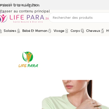
ontact
À Propos Life Para
Passer à la navigation
Passer au contenu principal
Solaires
Bébé Et Maman
Visage
Corps
Cheveux
H
Accueil
/
Boutique
/
Matériel médical
/
Mobilité
/
Tynor Bande Ep