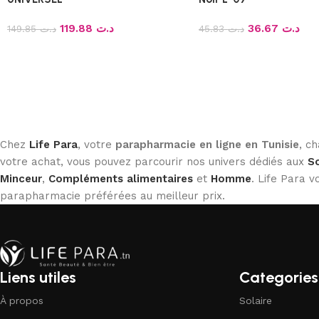
119.88
د.ت
36.67
د.ت
149.85
د.ت
45.83
د.ت
Chez
Life Para
, votre
parapharmacie en ligne en Tunisie
, c
votre achat, vous pouvez parcourir nos univers dédiés aux
So
Minceur
,
Compléments alimentaires
et
Homme
. Life Para
parapharmacie préférées au meilleur prix.
Liens utiles
Categories
À propos
Solaire