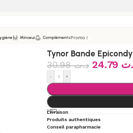
Promo !
ygiène
Minceur
Compléments
icondylite E-10 S M L XL
Tynor Bande Epicondyl
24.79
.ت
30.98
د.ت
-
+
Livraison
Produits authentiques
Conseil parapharmacie