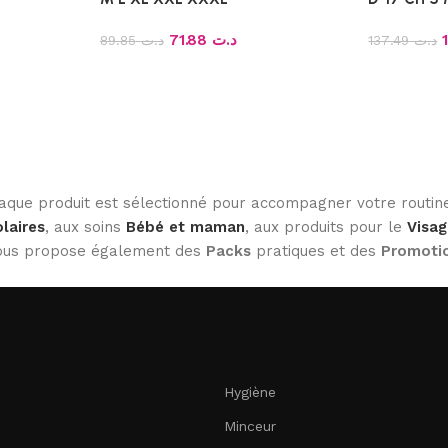
71.88
د.ت
89.85
د.ت
137.49
د.ت
haque produit est sélectionné pour accompagner votre routine
laires
, aux soins
Bébé et maman
, aux produits pour le
Visag
 vous propose également des
Packs
pratiques et des
Promoti
Hygiène
Minceur