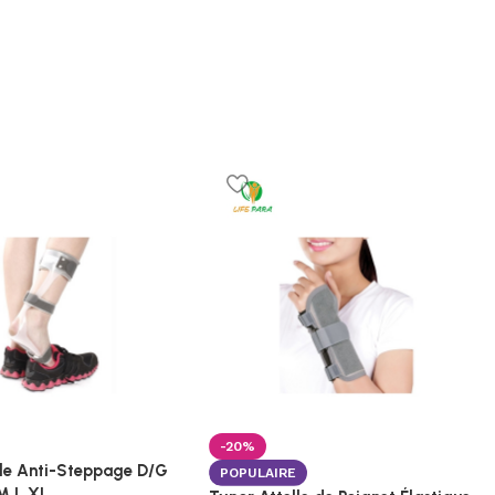
-20%
lle Anti-Steppage D/G
POPULAIRE
M L XL