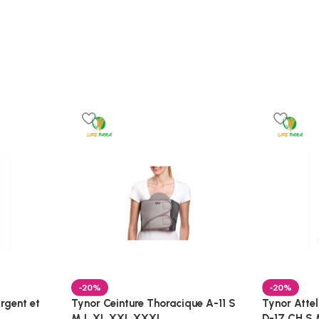
-20%
-20%
rgent et
Tynor Ceinture Thoracique A-11 S
Tynor Atte
M L XL XXL XXXL
D-17 CH S 