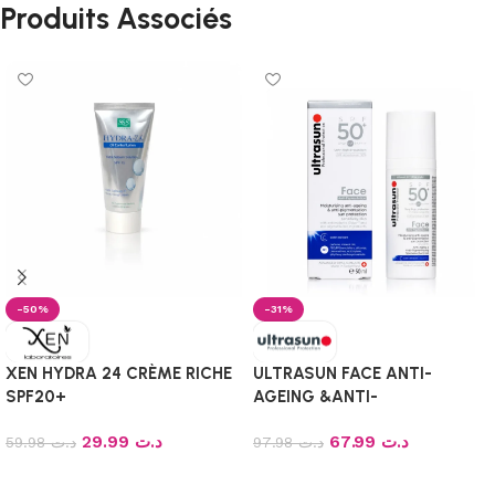
Produits Associés
-50%
-31%
XEN HYDRA 24 CRÈME RICHE
ULTRASUN FACE ANTI-
SPF20+
AGEING &ANTI-
PIGMENTATION SPF 50+,
29.99
د.ت
67.99
د.ت
59.98
د.ت
50ML
97.98
د.ت
Ajouter au panier
Ajouter au panier