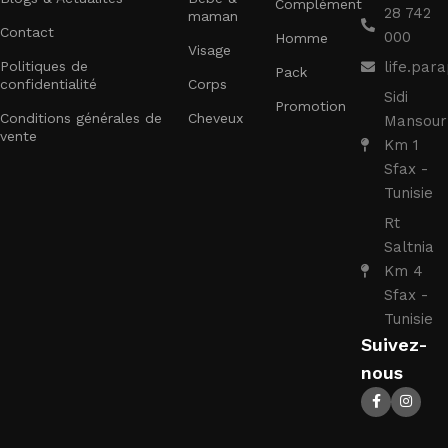
Complément
28 742
maman
Contact
000
Homme
Visage
Politiques de
life.pa
Pack
confidentialité
Corps
Sidi
Promotion
Conditions générales de
Cheveux
Mansour
vente
Km 1
Sfax -
Tunisie
Rt
Saltnia
Km 4
Sfax -
Tunisie
Suivez-
nous
PACK