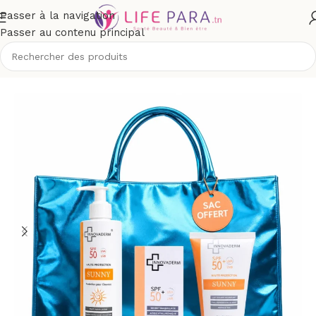
Passer à la navigation
Passer au contenu principal
/
Solaires
/
Crèmes solaires
/
Protection supérieure à spf 50+