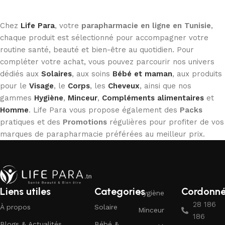
Chez
Life Para
, votre
parapharmacie en ligne en Tunisie
,
chaque produit est sélectionné pour accompagner votre
routine santé, beauté et bien-être au quotidien. Pour
compléter votre achat, vous pouvez parcourir nos univers
dédiés aux
Solaires
, aux soins
Bébé et maman
, aux produits
pour le
Visage
, le
Corps
, les
Cheveux
, ainsi que nos
gammes
Hygiène
,
Minceur
,
Compléments alimentaires
et
Homme
. Life Para vous propose également des
Packs
pratiques et des
Promotions
régulières pour profiter de vos
marques de parapharmacie préférées au meilleur prix.
Liens utiles
Categories
Cordonn
Hygiène
28 186
À propos
Solaire
Minceur
186
Blogs & Actualités
Bébé &