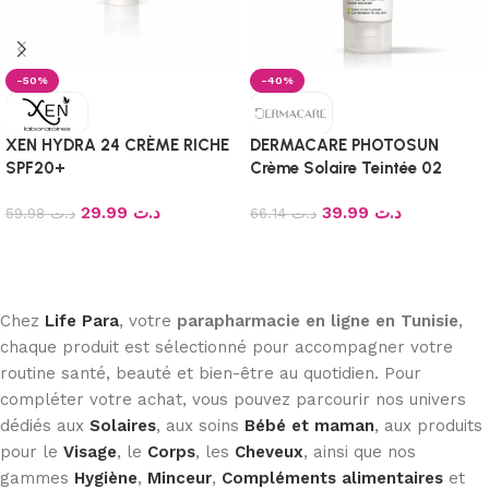
-50%
-40%
XEN HYDRA 24 CRÈME RICHE
DERMACARE PHOTOSUN
SPF20+
Crème Solaire Teintée 02
Peaux Mixtes A Grasses
29.99
د.ت
39.99
د.ت
59.98
د.ت
spf50+ 50ml
66.14
د.ت
Ajouter au panier
Ajouter au panier
Chez
Life Para
, votre
parapharmacie en ligne en Tunisie
,
chaque produit est sélectionné pour accompagner votre
routine santé, beauté et bien-être au quotidien. Pour
compléter votre achat, vous pouvez parcourir nos univers
dédiés aux
Solaires
, aux soins
Bébé et maman
, aux produits
pour le
Visage
, le
Corps
, les
Cheveux
, ainsi que nos
gammes
Hygiène
,
Minceur
,
Compléments alimentaires
et