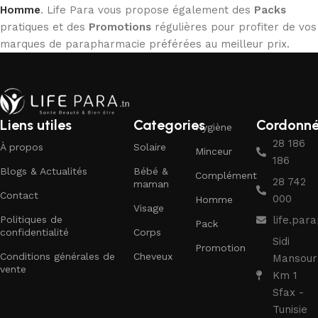
Homme
. Life Para vous propose également des
Packs
pratiques et des
Promotions
régulières pour profiter de vos
marques de parapharmacie préférées au meilleur prix.
Liens utiles
Categories
Cordonn
Hygiène
28 186
À propos
Solaire
Minceur
186
Blogs & Actualités
Bébé &
Complément
28 742
maman
Contact
000
Homme
Visage
Politiques de
life.pa
Pack
confidentialité
Corps
Sidi
Promotion
Conditions générales de
Cheveux
Mansour
vente
Km 1
Sfax -
Tunisie