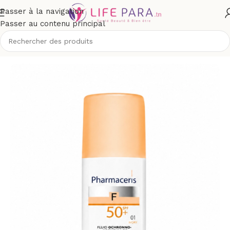
Passer à la navigation
Passer au contenu principal
Accueil
/
Boutique
/
Visage
/
Maquillage
/
Fond de teint fluide