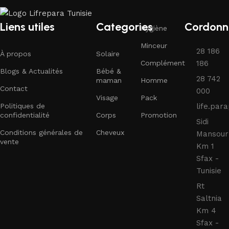
Liens utiles
Categories
Cordonn
Hygiène
Minceur
28 186
À propos
Solaire
Complément
186
Blogs & Actualités
Bébé &
28 742
maman
Homme
Contact
000
Visage
Pack
Politiques de
life.pa
confidentialité
Corps
Promotion
Sidi
Conditions générales de
Cheveux
Mansour
vente
Km 1
Sfax -
Tunisie
Rt
Saltnia
Km 4
Sfax -