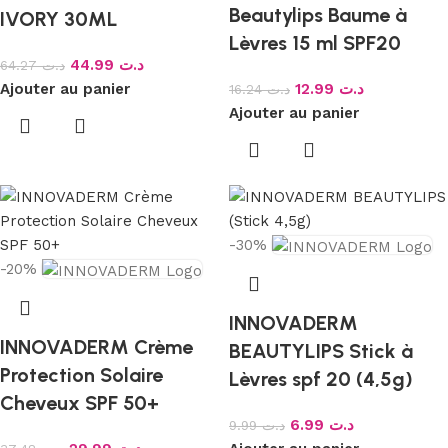
Beautylips Baume à
IVORY 30ML
Lèvres 15 ml SPF20
44.99
د.ت
64.27
د.ت
Ajouter au panier
12.99
د.ت
16.24
د.ت
Ajouter au panier
-30%
-20%
INNOVADERM
INNOVADERM Crème
BEAUTYLIPS Stick à
Protection Solaire
Lèvres spf 20 (4,5g)
Cheveux SPF 50+
6.99
د.ت
9.99
د.ت