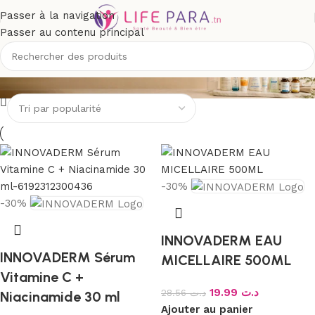
Passer à la navigation
Passer au contenu principal
INNOVADERM
-30%
-30%
INNOVADERM EAU
INNOVADERM Sérum
MICELLAIRE 500ML
Vitamine C +
19.99
د.ت
28.56
د.ت
Niacinamide 30 ml
Ajouter au panier