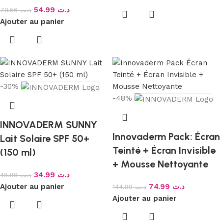
54.99
د.ت
78.56
د.ت
Ajouter au panier
-30%
-48%
INNOVADERM SUNNY
Innovaderm Pack: Écran
Lait Solaire SPF 50+
Teinté + Écran Invisible
(150 ml)
+ Mousse Nettoyante
34.99
د.ت
49.98
د.ت
Ajouter au panier
74.99
د.ت
144.99
د.ت
Ajouter au panier