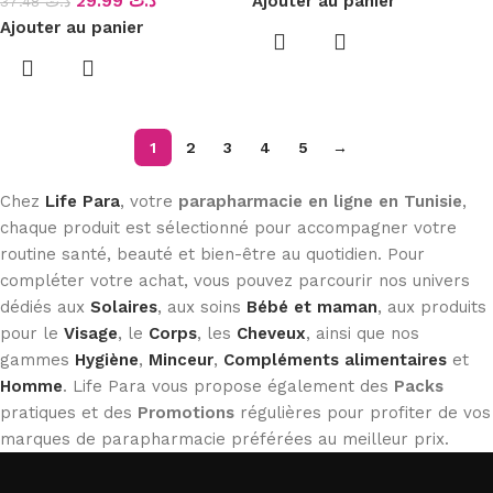
29.99
د.ت
Ajouter au panier
37.48
د.ت
Ajouter au panier
1
2
3
4
5
→
Chez
Life Para
, votre
parapharmacie en ligne en Tunisie
,
chaque produit est sélectionné pour accompagner votre
routine santé, beauté et bien-être au quotidien. Pour
compléter votre achat, vous pouvez parcourir nos univers
dédiés aux
Solaires
, aux soins
Bébé et maman
, aux produits
pour le
Visage
, le
Corps
, les
Cheveux
, ainsi que nos
gammes
Hygiène
,
Minceur
,
Compléments alimentaires
et
Homme
. Life Para vous propose également des
Packs
pratiques et des
Promotions
régulières pour profiter de vos
marques de parapharmacie préférées au meilleur prix.