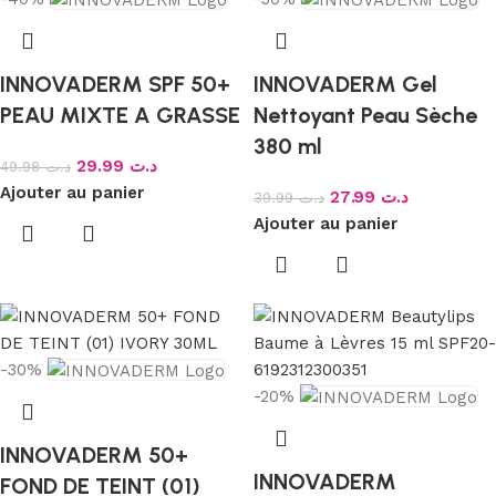
INNOVADERM SPF 50+
INNOVADERM Gel
PEAU MIXTE A GRASSE
Nettoyant Peau Sèche
380 ml
29.99
د.ت
49.98
د.ت
Ajouter au panier
27.99
د.ت
39.99
د.ت
Ajouter au panier
-30%
-20%
INNOVADERM 50+
INNOVADERM
FOND DE TEINT (01)