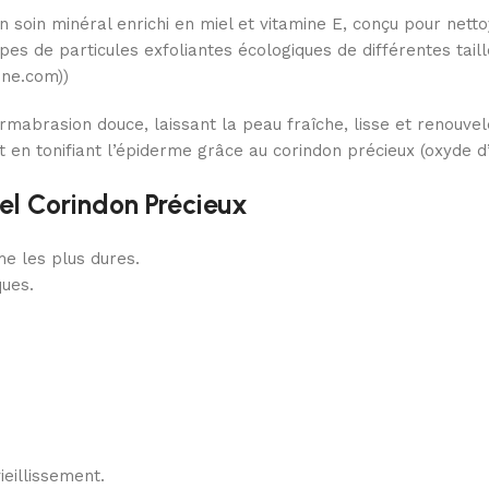
soin minéral enrichi en miel et vitamine E, conçu pour nett
pes de particules exfoliantes écologiques de différentes taill
ene.com))
asion douce, laissant la peau fraîche, lisse et renouvelée.
et en tonifiant l’épiderme grâce au corindon précieux (oxyde d
l Corindon Précieux
me les plus dures.
ques.
ieillissement.