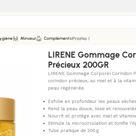
Promo !
ygiène
Minceur
Compléments
NE Gommage Corporel Corindon Précieux 200GR
LIRENE Gommage Corp
Précieux 200GR
LIRENE Gommage Corporel Corindon Préci
corindon précieux, au miel et à la vita
peau régénérée.
Exfolie en profondeur les peaux sèche
Rend la peau douce, lisse et renouvelé
Nourrit et protège avec miel et vitamin
Stimule la microcirculation et tonifie l
Tube pratique de 200 g