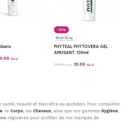
-32%
karix
PHYTEAL PHYTOVERA GEL
APAISANT, 100ml
39.99
د.ت
19.99
د.ت
29.44
د.ت
 santé, beauté et bien-être au quotidien. Pour compléter
e
, le
Corps
, les
Cheveux
, ainsi que nos gammes
Hygiène
,
ons
régulières pour profiter de vos marques de