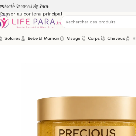
ontact
À Propos Life Para
Passer à la navigation
Passer au contenu principal
Solaires
Bébé Et Maman
Visage
Corps
Cheveux
H
Accueil
/
Boutique
/
Corps
/
Gommage et exfoliant corps
/
LIRE