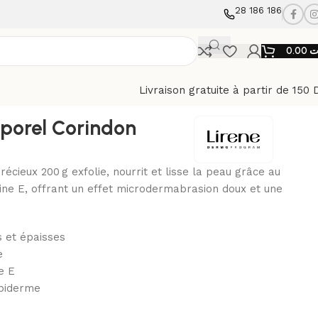
28 186 186
0.00
ت
Livraison gratuite à partir de 150 
orel Corindon
eux 200 g exfolie, nourrit et lisse la peau grâce au
mine E, offrant un effet microdermabrasion doux et une
s et épaisses
e
e E
’épiderme