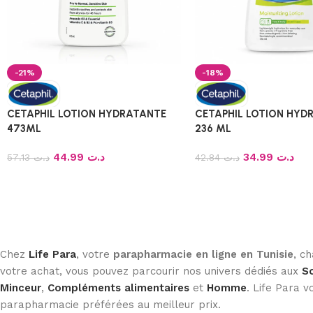
-21%
-18%
CETAPHIL LOTION HYDRATANTE
CETAPHIL LOTION HYD
473ML
236 ML
44.99
د.ت
34.99
د.ت
57.13
د.ت
42.84
د.ت
Chez
Life Para
, votre
parapharmacie en ligne en Tunisie
, c
votre achat, vous pouvez parcourir nos univers dédiés aux
So
Minceur
,
Compléments alimentaires
et
Homme
. Life Para
parapharmacie préférées au meilleur prix.