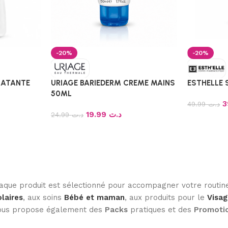
-20%
-20%
RATANTE
URIAGE BARIEDERM CREME MAINS
ESTHELLE S
50ML
49.99
د.ت
19.99
د.ت
24.99
د.ت
haque produit est sélectionné pour accompagner votre routine
laires
, aux soins
Bébé et maman
, aux produits pour le
Visag
 vous propose également des
Packs
pratiques et des
Promoti