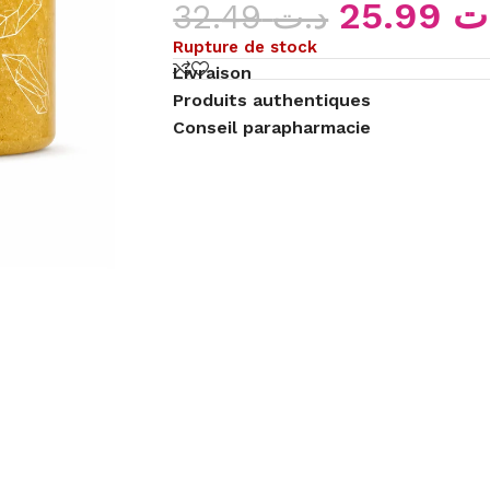
25.99
ت
32.49
د.ت
Rupture de stock
Livraison
Produits authentiques
Conseil parapharmacie