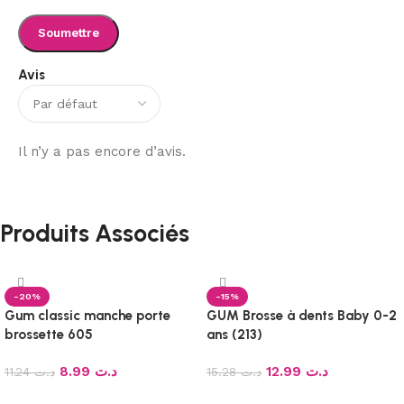
Avis
Il n’y a pas encore d’avis.
Produits Associés
-20%
-15%
Gum classic manche porte
GUM Brosse à dents Baby 0-2
brossette 605
ans (213)
8.99
د.ت
12.99
د.ت
11.24
د.ت
15.28
د.ت
Ajouter au panier
Ajouter au panier