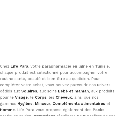
Chez
Life Para
, votre
parapharmacie en ligne en Tunisie
,
chaque produit est sélectionné pour accompagner votre
routine santé, beauté et bien-être au quotidien. Pour
compléter votre achat, vous pouvez parcourir nos univers
dédiés aux
Solaires
, aux soins
Bébé et maman
, aux produits
pour le
Visage
, le
Corps
, les
Cheveux
, ainsi que nos
gammes
Hygiène
,
Minceur
,
Compléments alimentaires
et
Homme
. Life Para vous propose également des
Packs
pratiques et des
Promotions
régulières pour profiter de vos