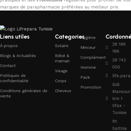
marques de parapharmacie préférées au meilleur prix.
Liens utiles
Categories
Cordonn
Hygiène
28 186
À propos
Solaire
Minceur
186
Blogs & Actualités
Bébé &
Complément
28 742
maman
Contact
000
Homme
Visage
Politiques de
life.pa
Pack
confidentialité
Corps
Sidi
Promotion
Conditions générales de
Cheveux
Mansour
vente
Km 1
Sfax -
Tunisie
Rt
Saltnia