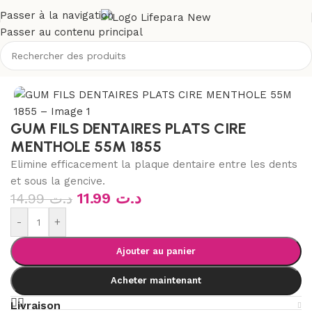
Passer à la navigation
Passer au contenu principal
/
Soins buccodentaires
/
Fil dentaire, brossette & accessoires
GUM FILS DENTAIRES PLATS CIRE
MENTHOLE 55M 1855
Elimine efficacement la plaque dentaire entre les dents
et sous la gencive.
11.99
د.ت
14.99
د.ت
-
+
Ajouter au panier
Acheter maintenant
Livraison