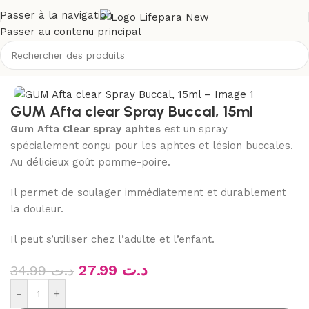
Passer à la navigation
Passer au contenu principal
e
/
Soins buccodentaires
/
Bain de bouche et solution gingivale
GUM Afta clear Spray Buccal, 15ml
Gum Afta Clear spray aphtes
est un spray
spécialement conçu pour les aphtes et lésion buccales.
Au délicieux goût pomme-poire.
Il permet de soulager immédiatement et durablement
la douleur.
Il peut s’utiliser chez l’adulte et l’enfant.
27.99
د.ت
34.99
د.ت
-
+