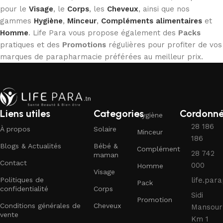
pour le
Visage
, le
Corps
, les
Cheveux
, ainsi que nos
gammes
Hygiène
,
Minceur
,
Compléments alimentaires
et
Homme
. Life Para vous propose également des
Packs
pratiques et des
Promotions
régulières pour profiter de vos
marques de parapharmacie préférées au meilleur prix.
Liens utiles
Categories
Cordonn
Hygiène
28 186
À propos
Solaire
Minceur
186
Blogs & Actualités
Bébé &
Complément
28 742
maman
Contact
000
Homme
Visage
Politiques de
life.pa
Pack
confidentialité
Corps
Sidi
Promotion
Conditions générales de
Cheveux
Mansour
vente
Km 1