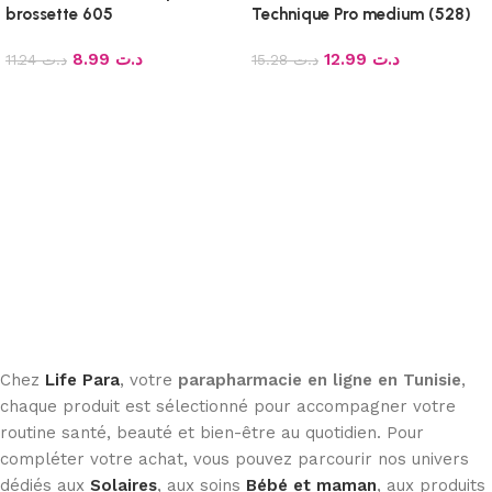
brossette 605
Technique Pro medium (528)
8.99
د.ت
12.99
د.ت
11.24
د.ت
15.28
د.ت
Ajouter au panier
Ajouter au panier
Chez
Life Para
, votre
parapharmacie en ligne en Tunisie
,
chaque produit est sélectionné pour accompagner votre
routine santé, beauté et bien-être au quotidien. Pour
compléter votre achat, vous pouvez parcourir nos univers
dédiés aux
Solaires
, aux soins
Bébé et maman
, aux produits