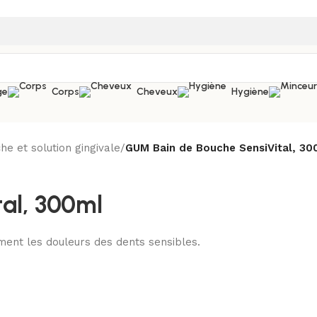
ge
Corps
Cheveux
Hygiène
he et solution gingivale
/
GUM Bain de Bouche SensiVital, 30
al, 300ml
ment les douleurs des dents sensibles.