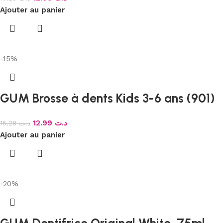
Ajouter au panier
-15%
GUM Brosse à dents Kids 3-6 ans (901)
12.99
د.ت
15.28
د.ت
Ajouter au panier
-20%
GUM Dentifrice Original White, 75ml