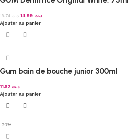
14.99
د.ت
18.74
د.ت
Ajouter au panier
Gum bain de bouche junior 300ml
11.62
د.ت
Ajouter au panier
-20%