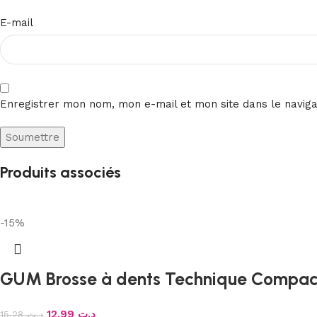
E-mail
Enregistrer mon nom, mon e-mail et mon site dans le navig
Produits associés
-15%
GUM Brosse à dents Technique Compact
12.99
د.ت
15.28
د.ت