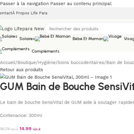
Passer à la navigation
Passer au contenu principal
ontact
À Propos Life Para
Solaires
Bébé Et Maman
Visa
Compléments
Accueil
/
Boutique
/
Hygiène
/
Soins buccodentaires
/
Bain de bouc
Retour aux produits
GUM Bain de Bouche SensiVit
Le bain de bouche SensiVital de GUM aide à soulager rapide
Contenance: 300ml
14.99
د.ت
18.74
د.ت