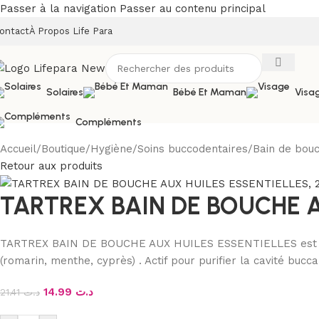
Passer à la navigation
Passer au contenu principal
ontact
À Propos Life Para
Solaires
Bébé Et Maman
Visa
Compléments
Accueil
/
Boutique
/
Hygiène
/
Soins buccodentaires
/
Bain de bouc
Retour aux produits
TARTREX BAIN DE BOUCHE A
TARTREX BAIN DE BOUCHE AUX HUILES ESSENTIELLES est effica
(romarin, menthe, cyprès) . Actif pour purifier la cavité bu
14.99
د.ت
21.41
د.ت