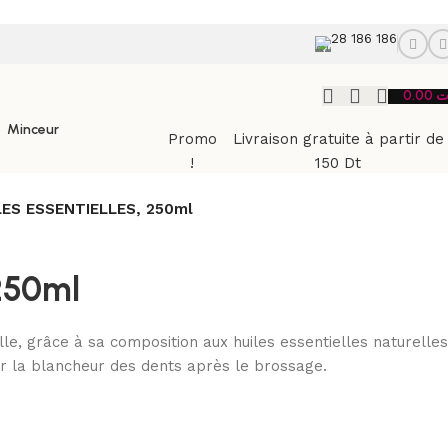
28 186 186
0.00
ت
Minceur
Promo
Livraison gratuite à partir de
!
150 Dt
LES ESSENTIELLES, 250ml
250ml
 grâce à sa composition aux huiles essentielles naturelles
ger la blancheur des dents après le brossage.