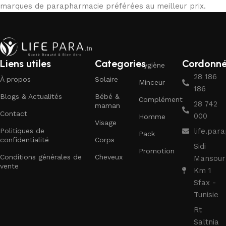
marques de parapharmacie préférées au meilleur prix.
Liens utiles
Categories
Cordonn
Hygiène
28 186
À propos
Solaire
Minceur
186
Blogs & Actualités
Bébé &
Complément
28 742
maman
Contact
000
Homme
Visage
Politiques de
life.pa
Pack
confidentialité
Corps
Sidi
Promotion
Conditions générales de
Cheveux
Mansour
vente
Km 1
Sfax -
Tunisie
Rt
Saltnia