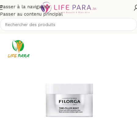
Passer à la navigation
Passer au contenu principal
outique
/
Visage
/
Soins anti-âge et anti-rides
/
Rides installées