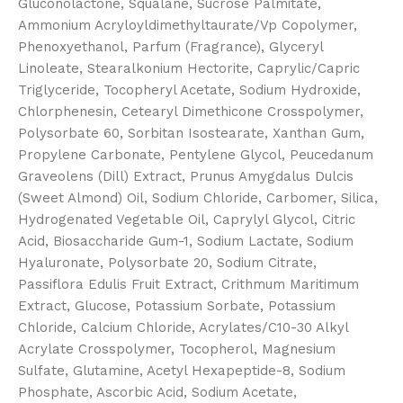
Gluconolactone, Squalane, Sucrose Palmitate,
Ammonium Acryloyldimethyltaurate/Vp Copolymer,
Phenoxyethanol, Parfum (Fragrance), Glyceryl
Linoleate, Stearalkonium Hectorite, Caprylic/Capric
Triglyceride, Tocopheryl Acetate, Sodium Hydroxide,
Chlorphenesin, Cetearyl Dimethicone Crosspolymer,
Polysorbate 60, Sorbitan Isostearate, Xanthan Gum,
Propylene Carbonate, Pentylene Glycol, Peucedanum
Graveolens (Dill) Extract, Prunus Amygdalus Dulcis
(Sweet Almond) Oil, Sodium Chloride, Carbomer, Silica,
Hydrogenated Vegetable Oil, Caprylyl Glycol, Citric
Acid, Biosaccharide Gum-1, Sodium Lactate, Sodium
Hyaluronate, Polysorbate 20, Sodium Citrate,
Passiflora Edulis Fruit Extract, Crithmum Maritimum
Extract, Glucose, Potassium Sorbate, Potassium
Chloride, Calcium Chloride, Acrylates/C10-30 Alkyl
Acrylate Crosspolymer, Tocopherol, Magnesium
Sulfate, Glutamine, Acetyl Hexapeptide-8, Sodium
Phosphate, Ascorbic Acid, Sodium Acetate,