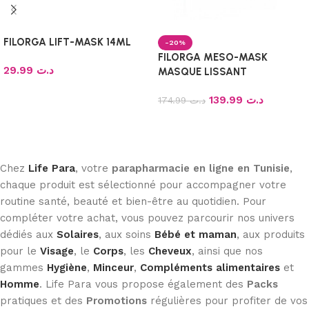
FILORGA LIFT-MASK 14ML
-20%
FILORGA MESO-MASK
29.99
د.ت
MASQUE LISSANT
ILLUMINATEUR, 50ml
Ajouter au panier
139.99
د.ت
174.99
د.ت
Ajouter au panier
Chez
Life Para
, votre
parapharmacie en ligne en Tunisie
,
chaque produit est sélectionné pour accompagner votre
routine santé, beauté et bien-être au quotidien. Pour
compléter votre achat, vous pouvez parcourir nos univers
dédiés aux
Solaires
, aux soins
Bébé et maman
, aux produits
pour le
Visage
, le
Corps
, les
Cheveux
, ainsi que nos
gammes
Hygiène
,
Minceur
,
Compléments alimentaires
et
Homme
. Life Para vous propose également des
Packs
pratiques et des
Promotions
régulières pour profiter de vos