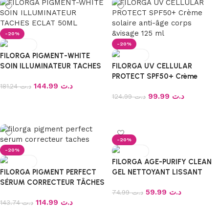
-20%
-20%
FILORGA PIGMENT-WHITE
SOIN ILLUMINATEUR TACHES
FILORGA UV CELLULAR
ECLAT 50ML
PROTECT SPF50+ Crème
144.99
د.ت
181.24
د.ت
solaire anti-âge corps &visage
99.99
د.ت
125 ml
124.99
د.ت
Ajouter au panier
Ajouter au panier
-20%
-20%
FILORGA AGE-PURIFY CLEAN
FILORGA PIGMENT PERFECT
GEL NETTOYANT LISSANT
SÉRUM CORRECTEUR TÂCHES
PURIFIANT 150ML
59.99
د.ت
– 30ML
74.99
د.ت
114.99
د.ت
143.74
د.ت
Ajouter au panier
Ajouter au panier