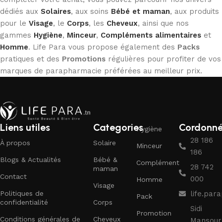
dédiés aux
Solaires
, aux soins
Bébé et maman
, aux produits
pour le
Visage
, le
Corps
, les
Cheveux
, ainsi que nos
gammes
Hygiène
,
Minceur
,
Compléments alimentaires
et
Homme
. Life Para vous propose également des
Packs
pratiques et des
Promotions
régulières pour profiter de vos
marques de parapharmacie préférées au meilleur prix.
Liens utiles
Categories
Cordonn
Hygiène
28 186
À propos
Solaire
Minceur
186
Blogs & Actualités
Bébé &
Complément
28 742
maman
Contact
000
Homme
Visage
Politiques de
life.pa
Pack
confidentialité
Corps
Sidi
Promotion
Conditions générales de
Cheveux
Mansour