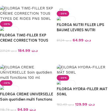
-20%
-20%
FILORGA NUTRI FILLER LIPS
BAUME LEVRES NUTRI
FILORGA TIME-FILLER 5XP
REPULPANT 4G
64.99
د.ت
CREME CORRECTION TOUS
81.24
د.ت
TYPES DE RIDES PNS 50ML
Ajouter au panier
184.99
د.ت
231.24
د.ت
Ajouter au panier
-20%
-20%
FILORGA HYDRA-FILLER MAT
FILORGA CREME UNIVERSELLE
50ML
Soin quotidien multi fonctions
129.99
د.ت
100 ml
162.49
د.ت
94.99
د.ت
118.74
د.ت