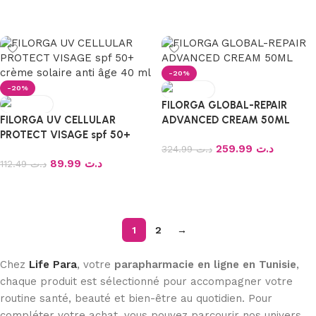
Ajouter au panier
Ajouter au panier
-20%
-20%
FILORGA GLOBAL-REPAIR
FILORGA UV CELLULAR
ADVANCED CREAM 50ML
PROTECT VISAGE spf 50+
259.99
د.ت
crème solaire anti âge 40 ml
324.99
د.ت
89.99
د.ت
112.49
د.ت
Ajouter au panier
Ajouter au panier
1
2
→
Chez
Life Para
, votre
parapharmacie en ligne en Tunisie
,
chaque produit est sélectionné pour accompagner votre
routine santé, beauté et bien-être au quotidien. Pour
compléter votre achat, vous pouvez parcourir nos univers