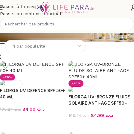
Passer à la navigation
Passer au contenu principal
FILORGA
-20%
-20%
FILORGA UV DEFENCE SPF 50+
40 ML
FILORGA UV-BRONZE FLUIDE
SOLAIRE ANTI-AGE SPF50+
84.99
د.ت
106.24
د.ت
40ML
84.99
د.ت
106.24
د.ت
Ajouter au panier
Ajouter au panier