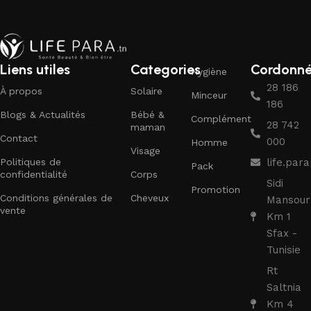
Liens utiles
Categories
Cordonn
Hygiène
28 186
À propos
Solaire
Minceur
186
Blogs & Actualités
Bébé &
Complément
28 742
maman
Contact
000
Homme
Visage
Politiques de
life.pa
Pack
confidentialité
Corps
Sidi
Promotion
Conditions générales de
Cheveux
Mansour
vente
Km 1
Sfax -
Tunisie
Rt
Saltnia
Km 4