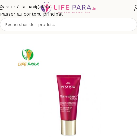
Passer à la navigation
Passer au contenu principal
Boutique
/
Visage
/
Yeux et lèvres
/
Soins anti-poches et cernes