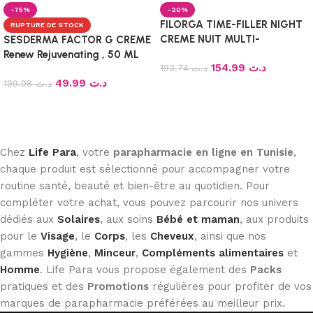
-75%
-20%
FILORGA TIME-FILLER NIGHT
RUPTURE DE STOCK
CREME NUIT MULTI-
SESDERMA FACTOR G CREME
CORRECTION RIDES 50ML
Renew Rejuvenating , 50 ML
154.99
د.ت
193.74
د.ت
49.99
د.ت
199.98
د.ت
Ajouter au panier
Lire la suite
Chez
Life Para
, votre
parapharmacie en ligne en Tunisie
,
chaque produit est sélectionné pour accompagner votre
routine santé, beauté et bien-être au quotidien. Pour
compléter votre achat, vous pouvez parcourir nos univers
dédiés aux
Solaires
, aux soins
Bébé et maman
, aux produits
pour le
Visage
, le
Corps
, les
Cheveux
, ainsi que nos
gammes
Hygiène
,
Minceur
,
Compléments alimentaires
et
Homme
. Life Para vous propose également des
Packs
pratiques et des
Promotions
régulières pour profiter de vos
marques de parapharmacie préférées au meilleur prix.