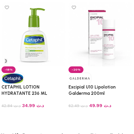
-18%
-20%
CETAPHIL LOTION
Excipial U10 Lipolotion
HYDRATANTE 236 ML
Galderma 200ml
34.99
د.ت
49.99
د.ت
42.84
د.ت
62.49
د.ت
Ajouter au panier
Ajouter au panier