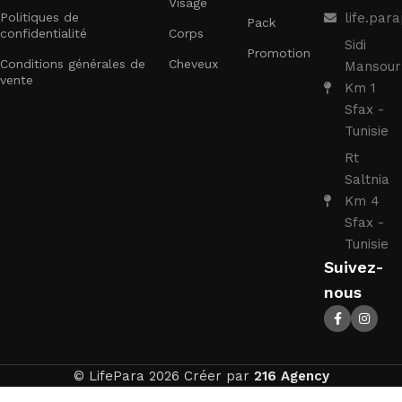
Visage
Politiques de
life.pa
Pack
confidentialité
Corps
Sidi
Promotion
Conditions générales de
Cheveux
Mansour
vente
Km 1
Sfax -
Tunisie
Rt
Saltnia
Km 4
Sfax -
Tunisie
Suivez-
nous
© LifePara 2026 Créer par
216 Agency