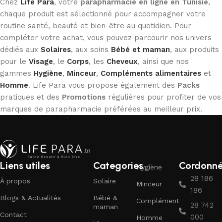
Chez
Life Para
, votre
parapharmacie en ligne en Tunisie
,
chaque produit est sélectionné pour accompagner votre
routine santé, beauté et bien-être au quotidien. Pour
compléter votre achat, vous pouvez parcourir nos univers
dédiés aux
Solaires
, aux soins
Bébé et maman
, aux produits
pour le
Visage
, le
Corps
, les
Cheveux
, ainsi que nos
gammes
Hygiène
,
Minceur
,
Compléments alimentaires
et
Homme
. Life Para vous propose également des
Packs
pratiques et des
Promotions
régulières pour profiter de vos
marques de parapharmacie préférées au meilleur prix.
Liens utiles
Categories
Cordonn
Hygiène
28 186
À propos
Solaire
Minceur
186
Blogs & Actualités
Bébé &
Complément
28 742
maman
Contact
000
Homme