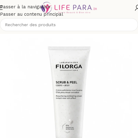
Passer à la navigation
Passer au contenu principal
Accueil
/
Boutique
/
Corps
/
Gommage et exfoliant corps