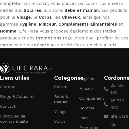
compléter votre achat, vous pouvez parcourir nos univers
dédiés aux
Solaires
, aux soins
Bébé et maman
, aux produits
pour le
Visage
, le
Corps
, les
Cheveux
, ainsi que nos
gammes
Hygiène
,
Minceur
,
Compléments alimentaires
et
Homme
. Life Para vous propose également des
Packs
pratiques et des
Promotions
régulières pour profiter de vos
marques de parapharmacie préférées au meilleur prix.
Liens utiles
Categories
Cordonn
Hygiène
28 186
À propos
Solaire
Minceur
186
Blogs & Actualités
Bébé &
Complément
28 742
maman
Contact
000
Homme
Visage
Politiques de
life.pa
Pack
confidentialité
Corps
Sidi
Promotion