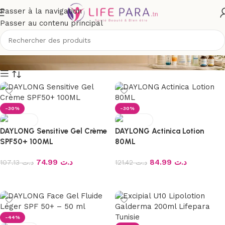
Passer à la navigation
Passer au contenu principal
GALDERMA
-30%
-30%
DAYLONG Sensitive Gel Crème
DAYLONG Actinica Lotion
SPF50+ 100ML
80ML
74.99
د.ت
84.99
د.ت
107.13
د.ت
121.42
د.ت
Ajouter au panier
Ajouter au panier
-44%