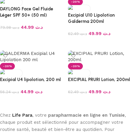
-20%
DAYLONG Face Gel Fluide
Léger SPF 50+ (50 ml)
Excipial U10 Lipolotion
Galderma 200ml
44.99
د.ت
79.98
د.ت
49.99
د.ت
62.49
د.ت
Ajouter au panier
Ajouter au panier
-20%
-20%
Excipial U4 lipolotion, 200 ml
EXCIPIAL PRURI Lotion, 200ml
44.99
د.ت
49.99
د.ت
56.24
د.ت
62.49
د.ت
Ajouter au panier
Ajouter au panier
Chez
Life Para
, votre
parapharmacie en ligne en Tunisie
,
chaque produit est sélectionné pour accompagner votre
routine santé, beauté et bien-être au quotidien. Pour