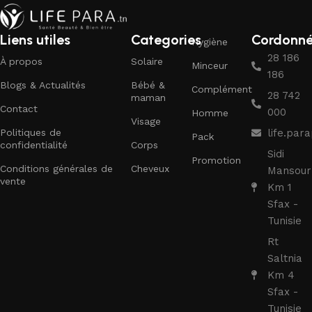
Liens utiles
Categories
Cordonn
Hygiène
28 186
À propos
Solaire
Minceur
186
Blogs & Actualités
Bébé &
Complément
28 742
maman
Contact
000
Homme
Visage
Politiques de
life.pa
Pack
confidentialité
Corps
Sidi
Promotion
Conditions générales de
Cheveux
Mansour
vente
Km 1
Sfax -
Tunisie
Rt
Saltnia
Km 4
Sfax -
Tunisie