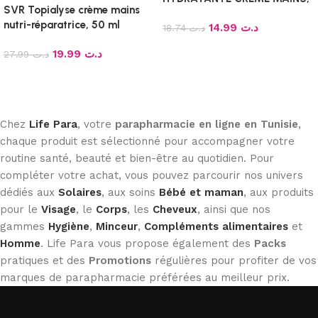
SVR Topialyse crème mains
50ML
nutri-réparatrice, 50 ml
14.99
د.ت
18.74
د.ت
Ajouter au panier
19.99
د.ت
27.99
د.ت
Ajouter au panier
Chez
Life Para
, votre
parapharmacie en ligne en Tunisie
,
chaque produit est sélectionné pour accompagner votre
routine santé, beauté et bien-être au quotidien. Pour
compléter votre achat, vous pouvez parcourir nos univers
dédiés aux
Solaires
, aux soins
Bébé et maman
, aux produits
pour le
Visage
, le
Corps
, les
Cheveux
, ainsi que nos
gammes
Hygiène
,
Minceur
,
Compléments alimentaires
et
Homme
. Life Para vous propose également des
Packs
pratiques et des
Promotions
régulières pour profiter de vos
marques de parapharmacie préférées au meilleur prix.