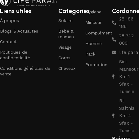
Liens utiles
Categories
Cordonn
Hygiène
28 186
À propos
Solaire
Minceur
186
Blogs & Actualités
Bébé &
Complément
28 742
maman
Contact
000
Homme
Visage
Politiques de
life.pa
Pack
confidentialité
Corps
Sidi
Promotion
Conditions générales de
Cheveux
Mansour
vente
Km 1
Sfax -
Tunisie
Rt
Saltnia
Km 4
Sfax -
Tunisie
Suivez-