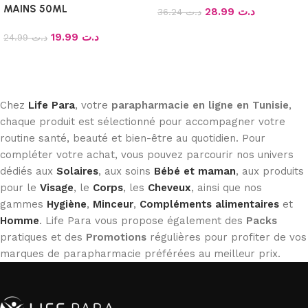
MAINS 50ML
28.99
د.ت
36.24
د.ت
Ajouter au panier
19.99
د.ت
24.99
د.ت
Ajouter au panier
Chez
Life Para
, votre
parapharmacie en ligne en Tunisie
,
chaque produit est sélectionné pour accompagner votre
routine santé, beauté et bien-être au quotidien. Pour
compléter votre achat, vous pouvez parcourir nos univers
dédiés aux
Solaires
, aux soins
Bébé et maman
, aux produits
pour le
Visage
, le
Corps
, les
Cheveux
, ainsi que nos
gammes
Hygiène
,
Minceur
,
Compléments alimentaires
et
Homme
. Life Para vous propose également des
Packs
pratiques et des
Promotions
régulières pour profiter de vos
marques de parapharmacie préférées au meilleur prix.