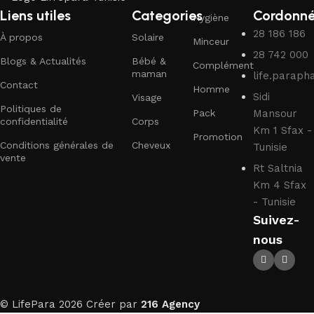
Liens utiles
Categories
Cordonn
Hygiène
28 186 186
À propos
Solaire
Minceur
28 742 000
Blogs & Actualités
Bébé &
Complément
maman
life.parap
Contact
Homme
Sidi
Visage
Politiques de
Pack
Mansour
confidentialité
Corps
Km 1 Sfax -
Promotion
Conditions générales de
Cheveux
Tunisie
vente
Rt Saltnia
Km 4 Sfax
- Tunisie
Suivez-
nous
© LifePara 2026 Créer par
216 Agency