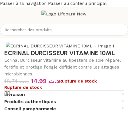
Passer à la navigation
Passer au contenu principal
Accueil
/
Boutique
/
Corps
/
Soins des mains
ECRINAL DURCISSEUR VITAMINE 10ML
Ecrinal Durcisseur Vitaminé au lipesters de soie répare,
fortifie et protège l’ongle déficient contre les attaques
microbiennes.
14.99
د.ت
18.74
د.ت
Rupture de stock
Rupture de stock
Livraison
Produits authentiques
Conseil parapharmacie