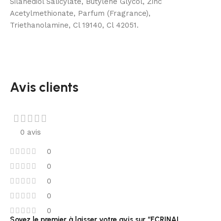
Silanediol Salicylate, Butylene Glycol, Zinc
Acetylmethionate, Parfum (Fragrance),
Triethanolamine, Cl 19140, Cl 42051.
Avis clients
0 avis
0
0
0
0
0
Soyez le premier à laisser votre avis sur “ECRINAL