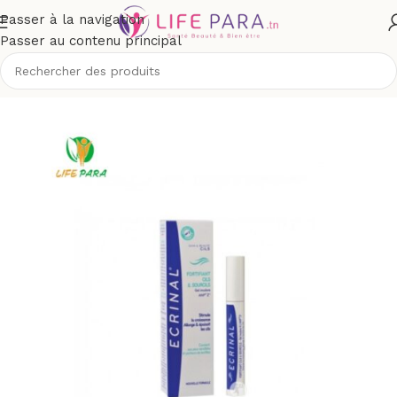
Passer à la navigation
Passer au contenu principal
tique
/
Visage
/
Maquillage
/
Crayon et feutre à yeux, eye liner