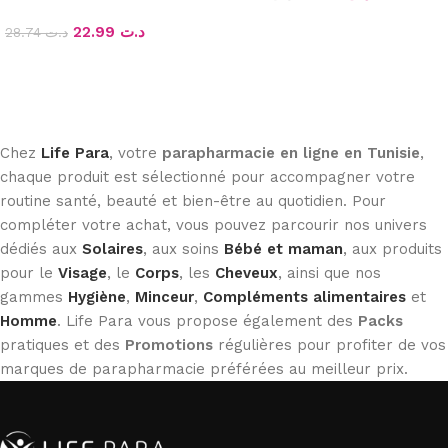
Ajouter au panier
22.99
د.ت
28.74
د.ت
Ajouter au panier
Chez
Life Para
, votre
parapharmacie en ligne en Tunisie
,
chaque produit est sélectionné pour accompagner votre
routine santé, beauté et bien-être au quotidien. Pour
compléter votre achat, vous pouvez parcourir nos univers
dédiés aux
Solaires
, aux soins
Bébé et maman
, aux produits
pour le
Visage
, le
Corps
, les
Cheveux
, ainsi que nos
gammes
Hygiène
,
Minceur
,
Compléments alimentaires
et
Homme
. Life Para vous propose également des
Packs
pratiques et des
Promotions
régulières pour profiter de vos
marques de parapharmacie préférées au meilleur prix.