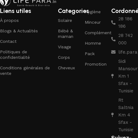
Liens utiles
Categories
Cordonn
Hygiène
28 186
À propos
Solaire
Minceur
186
Blogs & Actualités
Bébé &
Complément
28 742
maman
Contact
000
Homme
Visage
Politiques de
life.pa
Pack
confidentialité
Corps
Sidi
Promotion
Conditions générales de
Cheveux
Mansour
vente
Km 1
Sfax -
Tunisie
Rt
Saltnia
Km 4
Sfax -
Tunisie
Suivez-