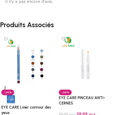
Il n’y a pas encore d’avis.
Produits Associés
-20%
-20%
EYE CARE PINCEAU ANTI-
CERNES
EYE CARE Liner contour des
yeux
39.99
د.ت
49.99
د.ت