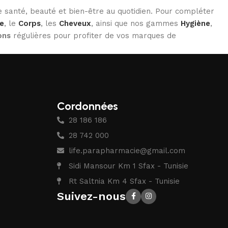
 santé, beauté et bien-être au quotidien. Pour compléter
e
, le
Corps
, les
Cheveux
, ainsi que nos gammes
Hygiène
,
ons
régulières pour profiter de vos marques de
Cordonnées
28 186 186
28 742 000
life.parapharmacie@gmail.com
Sidi Mansour Km 1 Sfax - Tunisie
Rt Saltnia Km 4 Sfax - Tunisie
Suivez-nous