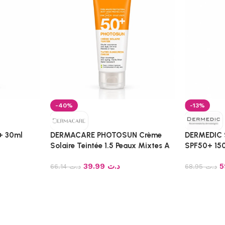
-40%
-13%
+ 30ml
DERMACARE PHOTOSUN Crème
DERMEDIC 
Solaire Teintée 1.5 Peaux Mixtes A
SPF50+ 15
Grasses spf50+ 50ml
39.99
د.ت
66.14
د.ت
68.95
د.ت