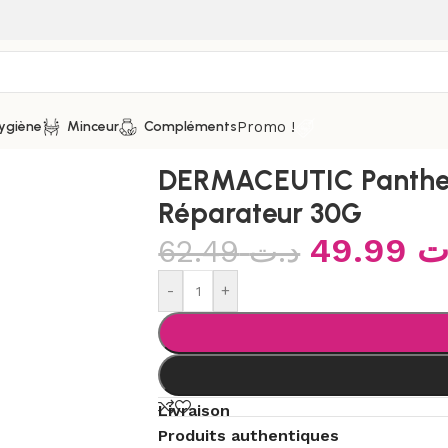
Promo !
ygiène
Minceur
Compléments
c Baume Réparateur 30G
DERMACEUTIC Panthen
Réparateur 30G
49.99
ت
62.49
د.ت
-
+
Livraison
Produits authentiques