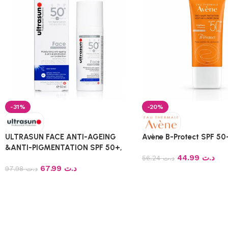
-31%
-20%
ULTRASUN FACE ANTI-AGEING
Avène B-Protect SPF 50
&ANTI-PIGMENTATION SPF 50+,
44.99
د.ت
50ML
56.24
د.ت
67.99
د.ت
97.98
د.ت