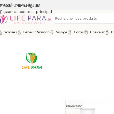
ontact
À Propos Life Para
Passer à la navigation
Passer au contenu principal
Solaires
Bébé Et Maman
Visage
Corps
Cheveux
H
Accueil
/
Boutique
/
Solaires
/
DERMACEUTIC Panthenol Ceuti