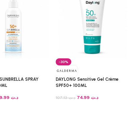
-30%
SUNBRELLA SPRAY
DAYLONG Sensitive Gel Crème
0ML
SPF50+ 100ML
59.99
د.ت
74.99
د.ت
107.13
د.ت