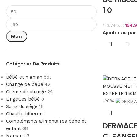
1.0
193.74
د.ت
Ajouter au pan
Filtrer
Catégories De Produits
Bébé et maman
553
Change de bébé
42
Crème de change
24
Lingettes bébé
8
-20%
Soins du siège
18
Chauffe biberon
1
Compléments alimentaires bébé et
DERMACE
enfant
68
CLEANSE
Maman
47