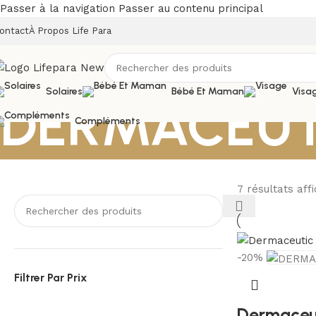
Passer à la navigation
Passer au contenu principal
ontact
À Propos Life Para
Solaires
Bébé Et Maman
Visa
DERMACEUT
Compléments
7 résultats aff
-20%
Filtrer Par Prix
Dermaceut