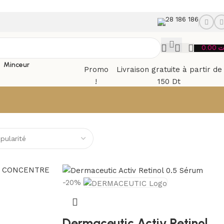
28 186 186
0.00
ت
Minceur
Promo
Livraison gratuite à partir de
!
150 Dt
-20%
Dermaceutic Activ Retinol