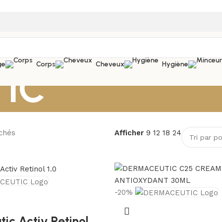
ge
Corps
Cheveux
Hygiène
IC
ichés
Afficher
9
12
18
24
-20%
ic Activ Retinol