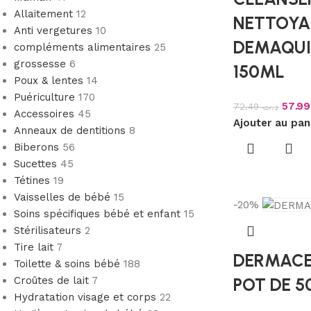
Allaitement
12
NETTOYA
Anti vergetures
10
DEMAQUI
compléments alimentaires
25
grossesse
6
150ML
Poux & lentes
14
Puériculture
170
5
72.49
د.ت
Accessoires
45
Ajouter au pan
Anneaux de dentitions
8
Biberons
56
Sucettes
45
Tétines
19
Vaisselles de bébé
15
-20%
Soins spécifiques bébé et enfant
15
Stérilisateurs
2
Tire lait
7
DERMACE
Toilette & soins bébé
188
POT DE 5
Croûtes de lait
7
Hydratation visage et corps
22