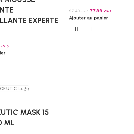
NTE
77.99
د.ت
97.49
د.ت
Ajouter au panier
LLANTE EXPERTE
7.99
د.ت
ier
UTIC MASK 15
0 ML