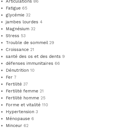
Articulations
86
Fatigue
65
glycémie
32
jambes lourdes
4
Magnésium
32
Stress
53
Trouble de sommeil
29
Croissance
21
santé des os et des dents
9
défenses immunitaires
66
Dénutrition
10
Fer
7
Fertilité
37
Fertilité femme
21
Fertilité homme
25
Forme et vitalité
110
Hypertension
3
Ménopause
6
Minceur
62