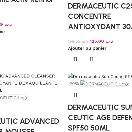
DERMACEUTIC C2
CONCENTRE
154.99
د.ت
ANTIOXYDANT 3
ier
125.00
د.ت
156.25
د.ت
Ajouter au panier
-20%
DERMACEUTIC SU
CEUTIC AGE DEFE
UTIC ADVANCED
SPF50 50ML
R MOUSSE