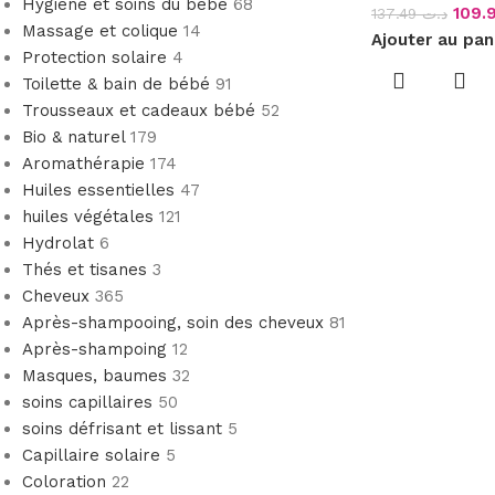
Hygiène et soins du bébé
68
137.49
د.ت
Massage et colique
14
Ajouter au pan
Protection solaire
4
Toilette & bain de bébé
91
Trousseaux et cadeaux bébé
52
Bio & naturel
179
Aromathérapie
174
Huiles essentielles
47
huiles végétales
121
Hydrolat
6
Thés et tisanes
3
Cheveux
365
Après-shampooing, soin des cheveux
81
Après-shampoing
12
Masques, baumes
32
soins capillaires
50
soins défrisant et lissant
5
Capillaire solaire
5
Coloration
22