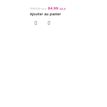
94.99
د.ت
106.24
د.ت
Ajouter au panier