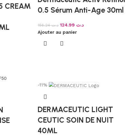
5 CREAM
0.5 Sérum Anti-Age 30ml
124.99
د.ت
156.24
د.ت
0ML
Ajouter au panier
-11%
DERMACEUTIC LIGHT
N
CEUTIC SOIN DE NUIT
NSE
40ML