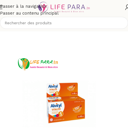
Passer à la navigation
Passer au contenu principal
Bébé et maman
/
Compléments alimentaires bébé et enfant