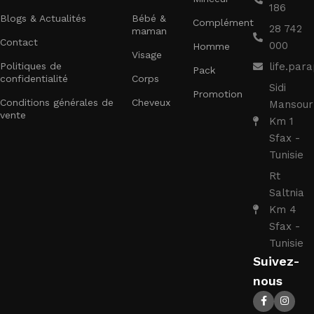
186
Blogs & Actualités
Bébé &
Complément
28 742
maman
Contact
000
Homme
Visage
Politiques de
life.pa
Pack
confidentialité
Corps
Sidi
Promotion
Conditions générales de
Cheveux
Mansour
vente
Km 1
Sfax -
Tunisie
Rt
Saltnia
Km 4
Sfax -
Tunisie
Suivez-
nous