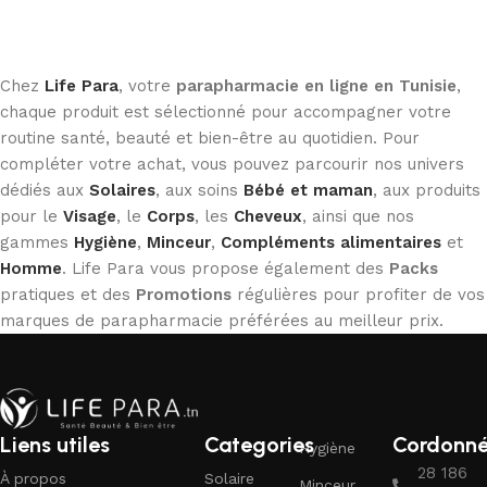
Ajouter au panier
Ajouter au panier
Chez
Life Para
, votre
parapharmacie en ligne en Tunisie
,
chaque produit est sélectionné pour accompagner votre
routine santé, beauté et bien-être au quotidien. Pour
compléter votre achat, vous pouvez parcourir nos univers
dédiés aux
Solaires
, aux soins
Bébé et maman
, aux produits
pour le
Visage
, le
Corps
, les
Cheveux
, ainsi que nos
gammes
Hygiène
,
Minceur
,
Compléments alimentaires
et
Homme
. Life Para vous propose également des
Packs
pratiques et des
Promotions
régulières pour profiter de vos
marques de parapharmacie préférées au meilleur prix.
Liens utiles
Categories
Cordonn
Hygiène
28 186
À propos
Solaire
Minceur