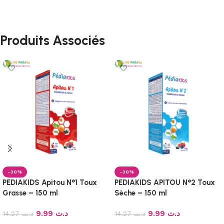
Produits Associés
-30%
-30%
PEDIAKIDS Apitou N°1 Toux
PEDIAKIDS APITOU N°2 Toux
Grasse – 150 ml
Sèche – 150 ml
9.99
د.ت
9.99
د.ت
14.27
د.ت
14.27
د.ت