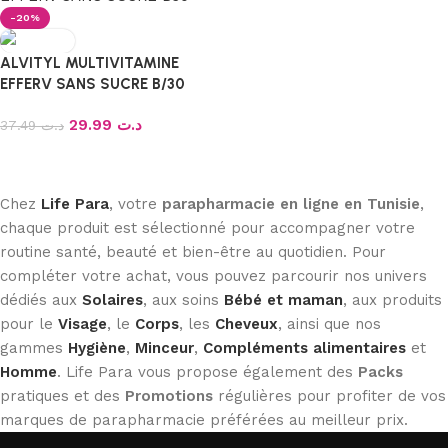
-20%
ALVITYL MULTIVITAMINE
EFFERV SANS SUCRE B/30
29.99
د.ت
37.49
د.ت
Ajouter au panier
Chez
Life Para
, votre
parapharmacie en ligne en Tunisie
,
chaque produit est sélectionné pour accompagner votre
routine santé, beauté et bien-être au quotidien. Pour
compléter votre achat, vous pouvez parcourir nos univers
dédiés aux
Solaires
, aux soins
Bébé et maman
, aux produits
pour le
Visage
, le
Corps
, les
Cheveux
, ainsi que nos
gammes
Hygiène
,
Minceur
,
Compléments alimentaires
et
Homme
. Life Para vous propose également des
Packs
pratiques et des
Promotions
régulières pour profiter de vos
marques de parapharmacie préférées au meilleur prix.