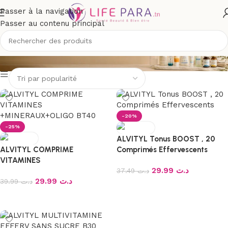
Passer à la navigation
Passer au contenu principal
ALVITYL
-20%
-25%
ALVITYL Tonus BOOST , 20
ALVITYL COMPRIME
Comprimés Effervescents
VITAMINES
29.99
د.ت
+MINERAUX+OLIGO BT/40
37.49
د.ت
29.99
د.ت
39.99
د.ت
Ajouter au panier
Ajouter au panier