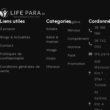
Liens utiles
Categories
Cordonn
Hygiène
28 186
À propos
Solaire
Minceur
186
Blogs & Actualités
Bébé &
Complément
28 742
maman
Contact
000
Homme
Visage
Politiques de
life.pa
Pack
confidentialité
Corps
Sidi
Promotion
Conditions générales de
Cheveux
Mansour
vente
Km 1
Sfax -
Tunisie
Rt
Saltnia
Km 4
Sfax -