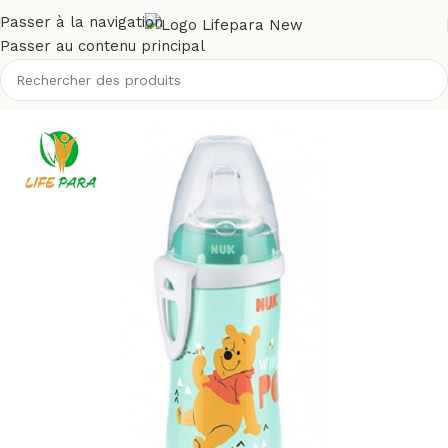
Passer à la navigation
Passer au contenu principal
Accueil
/
Boutique
/
Bébé et maman
/
Puériculture
/
Biberons