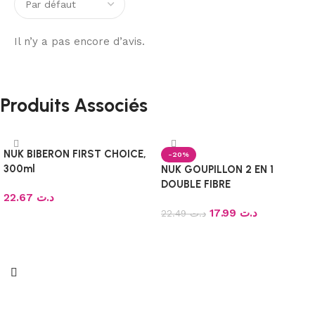
Il n’y a pas encore d’avis.
Produits Associés
NUK BIBERON FIRST CHOICE,
-20%
300ml
NUK GOUPILLON 2 EN 1
DOUBLE FIBRE
22.67
د.ت
17.99
د.ت
22.49
د.ت
Choix des options
Ajouter au panier