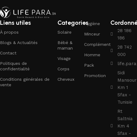
Liens utiles
Categories
Cordonn
Hygiène
28 186
À propos
Solaire
Minceur
186
Blogs & Actualités
Bébé &
Complément
28 742
maman
Contact
000
Homme
Visage
Politiques de
life.pa
Pack
confidentialité
Corps
Sidi
Promotion
Conditions générales de
Cheveux
Mansour
vente
Km 1
Sfax -
Tunisie
Rt
Saltnia
Km 4
Sfax -