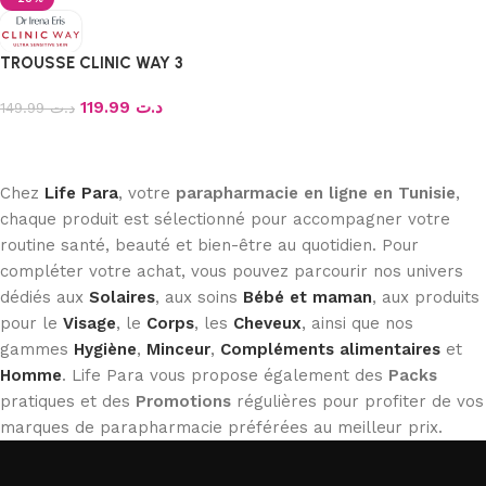
TROUSSE CLINIC WAY 3
119.99
د.ت
149.99
د.ت
Ajouter au panier
Chez
Life Para
, votre
parapharmacie en ligne en Tunisie
,
chaque produit est sélectionné pour accompagner votre
routine santé, beauté et bien-être au quotidien. Pour
compléter votre achat, vous pouvez parcourir nos univers
dédiés aux
Solaires
, aux soins
Bébé et maman
, aux produits
pour le
Visage
, le
Corps
, les
Cheveux
, ainsi que nos
gammes
Hygiène
,
Minceur
,
Compléments alimentaires
et
Homme
. Life Para vous propose également des
Packs
pratiques et des
Promotions
régulières pour profiter de vos
marques de parapharmacie préférées au meilleur prix.