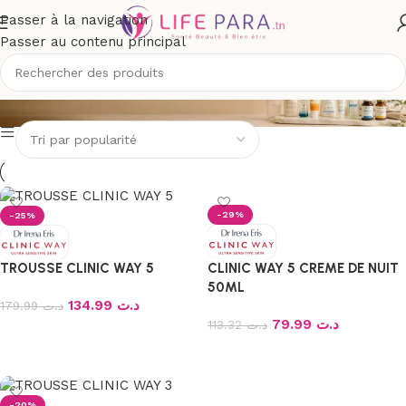
Passer à la navigation
Passer au contenu principal
CLINIC WAY
-29%
-25%
CLINIC WAY 5 CREME DE NUIT
TROUSSE CLINIC WAY 5
50ML
134.99
د.ت
179.99
د.ت
79.99
د.ت
113.32
د.ت
Ajouter au panier
Ajouter au panier
-20%