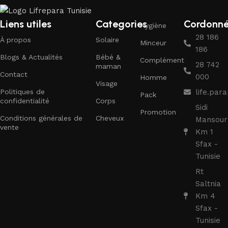
Liens utiles
Categories
Cordonn
Hygiène
28 186
À propos
Solaire
Minceur
186
Blogs & Actualités
Bébé &
Complément
28 742
maman
Contact
000
Homme
Visage
Politiques de
life.pa
Pack
confidentialité
Corps
Sidi
Promotion
Conditions générales de
Cheveux
Mansour
vente
Km 1
Sfax -
Tunisie
Rt
Saltnia
Km 4
Sfax -
Tunisie