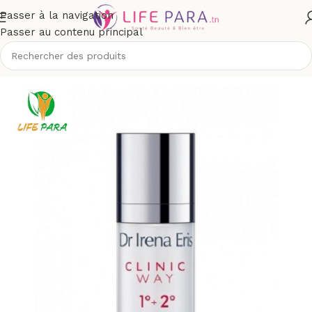
Passer à la navigation
Passer au contenu principal
Accueil
/
Boutique
/
Visage
/
Yeux et lèvres
/
Contour des yeux