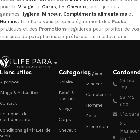
pour le
Visage
, le
Corps
, les
Cheveux
, ainsi que nos
gammes
Hygiène
,
Minceur
,
Compléments alimentaires
et
Homme
. Life Para vous propose également des
Packs
pratiques et des
Promotions
régulières pour profiter de vos
marques de parapharmacie préférées au meilleur prix.
Liens utiles
Categories
Cordonn
Hygiène
28 186
À propos
Solaire
Minceur
186
Blogs & Actualités
Bébé &
Complément
28 742
maman
Contact
000
Homme
Visage
Politiques de
life.pa
Pack
confidentialité
Corps
Sidi
Promotion
Conditions générales de
Cheveux
Mansour
vente
Km 1