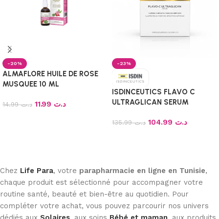
-20%
-23%
ALMAFLORE HUILE DE ROSE
MUSQUEE 10 ML
ISDINCEUTICS FLAVO C
ULTRAGLICAN SERUM
11.99
د.ت
14.99
د.ت
ANTIOXYDANT JOUR 10
Ajouter au panier
104.99
د.ت
UNIDOSES DE 2ML
135.99
د.ت
Ajouter au panier
Chez
Life Para
, votre
parapharmacie en ligne en Tunisie
,
chaque produit est sélectionné pour accompagner votre
routine santé, beauté et bien-être au quotidien. Pour
compléter votre achat, vous pouvez parcourir nos univers
dédiés aux
Solaires
, aux soins
Bébé et maman
, aux produits