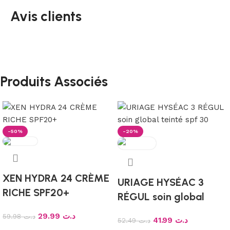
Avis clients
Produits Associés
-50%
-20%
XEN HYDRA 24 CRÈME
URIAGE HYSÉAC 3
RICHE SPF20+
RÉGUL soin global
teinté spf 30
29.99
د.ت
59.98
د.ت
41.99
د.ت
52.49
د.ت