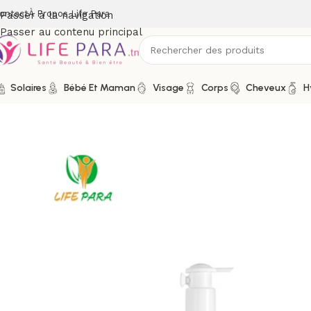
ontact
À Propos Life Para
Passer à la navigation
Passer au contenu principal
Solaires
Bébé Et Maman
Visage
Corps
Cheveux
H
Accueil
/
Boutique
/
Hygiène
/
Douche & bain
/
Gel douche et sav