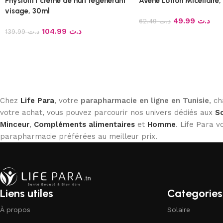
Physiolift crème de nuit regénérant
Avene Lotion Micellaire
visage, 30ml
49.99
د.ت
62.49
د.ت
104.99
د.ت
139.99
د.ت
Chez
Life Para
, votre
parapharmacie en ligne en Tunisie
, c
votre achat, vous pouvez parcourir nos univers dédiés aux
So
Minceur
,
Compléments alimentaires
et
Homme
. Life Para
parapharmacie préférées au meilleur prix.
Liens utiles
Categories
À propos
Solaire