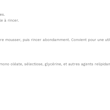
es.
e à rincer.
e mousser, puis rincer abondamment. Convient pour une utili
ono oléate, sélectiose, glycérine, et autres agents relipidan