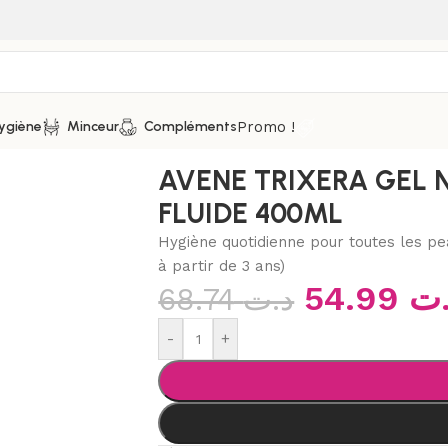
Promo !
ygiène
Minceur
Compléments
on liquide
/
AVENE TRIXERA GEL NETTOYANT NUTRI FLUIDE 
AVENE TRIXERA GEL 
FLUIDE 400ML
Hygiène quotidienne pour toutes les pe
à partir de 3 ans)
54.99
د.
68.74
د.ت
-
+