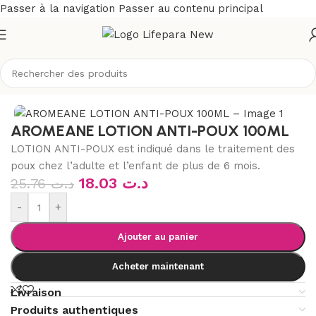
Passer à la navigation
Passer au contenu principal
Accueil
/
Boutique
/
Hygiène
/
Anti-acariens et anti-insectes
AROMEANE LOTION ANTI-POUX 100ML
LOTION ANTI-POUX est indiqué dans le traitement des
poux chez l’adulte et l’enfant de plus de 6 mois.
18.03
د.ت
25.76
د.ت
-
+
Ajouter au panier
Acheter maintenant
Livraison
Produits authentiques