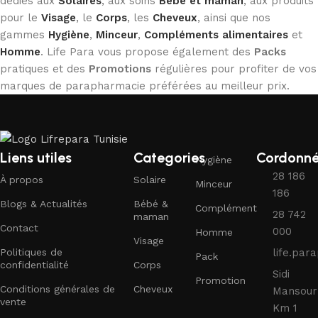
dédiés aux
Solaires
, aux soins
Bébé et maman
, aux produits
pour le
Visage
, le
Corps
, les
Cheveux
, ainsi que nos
gammes
Hygiène
,
Minceur
,
Compléments alimentaires
et
Homme
. Life Para vous propose également des
Packs
pratiques et des
Promotions
régulières pour profiter de vos
marques de parapharmacie préférées au meilleur prix.
Liens utiles
Categories
Cordonn
Hygiène
28 186
À propos
Solaire
Minceur
186
Blogs & Actualités
Bébé &
Complément
28 742
maman
Contact
000
Homme
Visage
Politiques de
life.pa
Pack
confidentialité
Corps
Sidi
Promotion
Conditions générales de
Cheveux
Mansour
vente
Km 1