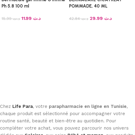
Ph 5.8 100 ml
POMMADE, 40 ML
11.99
د.ت
29.99
د.ت
15.99
د.ت
42.84
د.ت
Ajouter au panier
Ajouter au panier
Chez
Life Para
, votre
parapharmacie en ligne en Tunisie
,
chaque produit est sélectionné pour accompagner votre
routine santé, beauté et bien-être au quotidien. Pour
compléter votre achat, vous pouvez parcourir nos univers