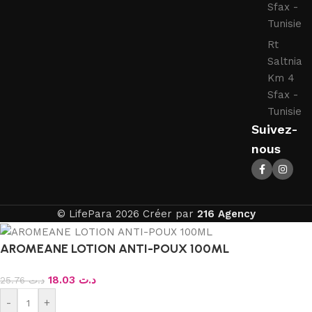
Sfax -
Tunisie
Rt
Saltnia
Km 4
Sfax -
Tunisie
Suivez-
nous
© LifePara 2026 Créer par
216 Agency
AROMEANE LOTION ANTI-POUX 100ML
18.03
د.ت
25.76
د.ت
-
+